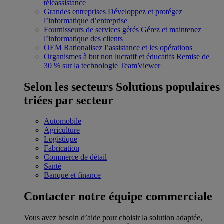
téléassistance
Grandes entreprises
Développez et protégez
l’informatique d’entreprise
Fournisseurs de services gérés
Gérez et maintenez
l’informatique des clients
OEM
Rationalisez l’assistance et les opérations
Organismes à but non lucratif et éducatifs
Remise de
30 % sur la technologie TeamViewer
Selon les secteurs
Solutions populaires
triées par secteur
Automobile
Agriculture
Logistique
Fabrication
Commerce de détail
Santé
Banque et finance
Contacter notre équipe commerciale
Vous avez besoin d’aide pour choisir la solution adaptée,