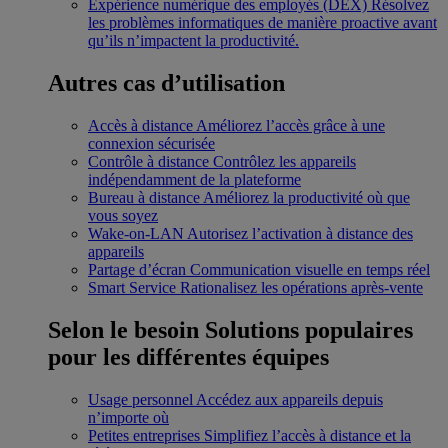
Expérience numérique des employés (DEX)
Résolvez
les problèmes informatiques de manière proactive avant
qu’ils n’impactent la productivité.
Autres cas d’utilisation
Accès à distance
Améliorez l’accès grâce à une
connexion sécurisée
Contrôle à distance
Contrôlez les appareils
indépendamment de la plateforme
Bureau à distance
Améliorez la productivité où que
vous soyez
Wake-on-LAN
Autorisez l’activation à distance des
appareils
Partage d’écran
Communication visuelle en temps réel
Smart Service
Rationalisez les opérations après-vente
Selon le besoin
Solutions populaires
pour les différentes équipes
Usage personnel
Accédez aux appareils depuis
n’importe où
Petites entreprises
Simplifiez l’accès à distance et la