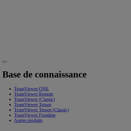
Base de connaissance
TeamViewer ONE
TeamViewer Remote
TeamViewer (Classic)
TeamViewer Tensor
TeamViewer Tensor (Classic)
TeamViewer Frontline
Autres produits