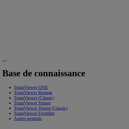
Base de connaissance
TeamViewer ONE
TeamViewer Remote
TeamViewer (Classic)
TeamViewer Tensor
TeamViewer Tensor (Classic)
TeamViewer Frontline
Autres produits