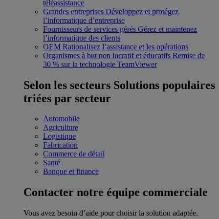
téléassistance
Grandes entreprises
Développez et protégez
l’informatique d’entreprise
Fournisseurs de services gérés
Gérez et maintenez
l’informatique des clients
OEM
Rationalisez l’assistance et les opérations
Organismes à but non lucratif et éducatifs
Remise de
30 % sur la technologie TeamViewer
Selon les secteurs
Solutions populaires
triées par secteur
Automobile
Agriculture
Logistique
Fabrication
Commerce de détail
Santé
Banque et finance
Contacter notre équipe commerciale
Vous avez besoin d’aide pour choisir la solution adaptée,