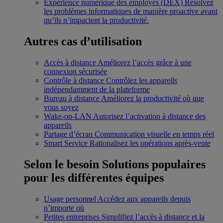
Expérience numérique des employés (DEX)
Résolvez
les problèmes informatiques de manière proactive avant
qu’ils n’impactent la productivité.
Autres cas d’utilisation
Accès à distance
Améliorez l’accès grâce à une
connexion sécurisée
Contrôle à distance
Contrôlez les appareils
indépendamment de la plateforme
Bureau à distance
Améliorez la productivité où que
vous soyez
Wake-on-LAN
Autorisez l’activation à distance des
appareils
Partage d’écran
Communication visuelle en temps réel
Smart Service
Rationalisez les opérations après-vente
Selon le besoin
Solutions populaires
pour les différentes équipes
Usage personnel
Accédez aux appareils depuis
n’importe où
Petites entreprises
Simplifiez l’accès à distance et la