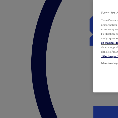
Bannière 
TeamViewer et 
personnaliser 
vous acceptez 
l’utilisation 
analytiques as
en matière de
de stockage d
dans les Para
Téléchargez
Mentions lég