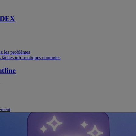
 DEX
vez les problèmes
 tâches informatiques courantes
tline
.
nement