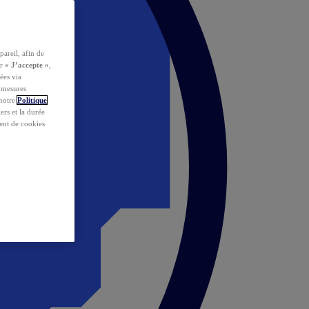
pareil, afin de
ur
« J’accepte »
,
ées via
s mesures
 notre
Politique
iers et la durée
ent de cookies