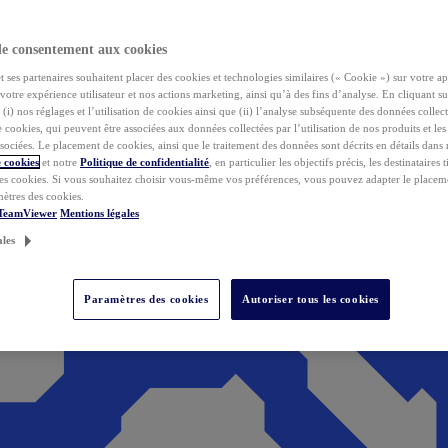
de consentement aux cookies
ses partenaires souhaitent placer des cookies et technologies similaires (« Cookie ») sur votre ap
votre expérience utilisateur et nos actions marketing, ainsi qu’à des fins d’analyse. En cliquant s
(i) nos réglages et l’utilisation de cookies ainsi que (ii) l’analyse subséquente des données collect
de cookies, qui peuvent être associées aux données collectées par l’utilisation de nos produits et le
sociées. Le placement de cookies, ainsi que le traitement des données sont décrits en détails dans
 cookies
et notre
Politique de confidentialité
, en particulier les objectifs précis, les destinataires t
es cookies. Si vous souhaitez choisir vous-même vos préférences, vous pouvez adapter le placem
mètres des cookies.
 TeamViewer
Mentions légales
ales
Paramètres des cookies
Autoriser tous les cookies