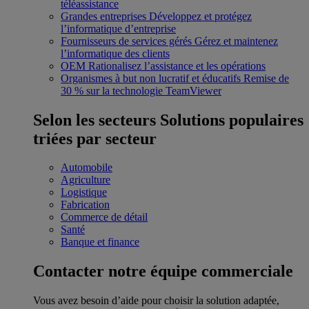
téléassistance
Grandes entreprises
Développez et protégez
l’informatique d’entreprise
Fournisseurs de services gérés
Gérez et maintenez
l’informatique des clients
OEM
Rationalisez l’assistance et les opérations
Organismes à but non lucratif et éducatifs
Remise de
30 % sur la technologie TeamViewer
Selon les secteurs
Solutions populaires
triées par secteur
Automobile
Agriculture
Logistique
Fabrication
Commerce de détail
Santé
Banque et finance
Contacter notre équipe commerciale
Vous avez besoin d’aide pour choisir la solution adaptée,