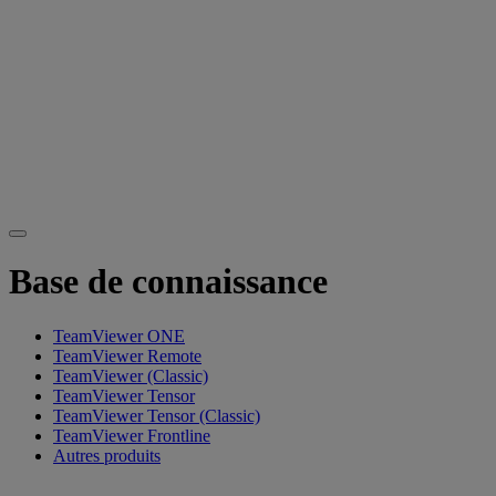
Base de connaissance
TeamViewer ONE
TeamViewer Remote
TeamViewer (Classic)
TeamViewer Tensor
TeamViewer Tensor (Classic)
TeamViewer Frontline
Autres produits