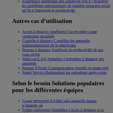
Expérience numérique des employés (DEX)
Résolvez
les problèmes informatiques de manière proactive avant
qu’ils n’impactent la productivité.
Autres cas d’utilisation
Accès à distance
Améliorez l’accès grâce à une
connexion sécurisée
Contrôle à distance
Contrôlez les appareils
indépendamment de la plateforme
Bureau à distance
Améliorez la productivité où que
vous soyez
Wake-on-LAN
Autorisez l’activation à distance des
appareils
Partage d’écran
Communication visuelle en temps réel
Smart Service
Rationalisez les opérations après-vente
Selon le besoin
Solutions populaires
pour les différentes équipes
Usage personnel
Accédez aux appareils depuis
n’importe où
Petites entreprises
Simplifiez l’accès à distance et la