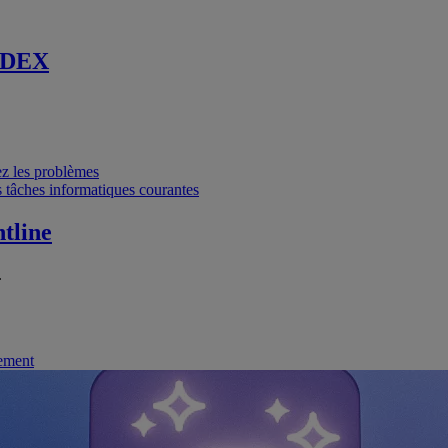
 DEX
vez les problèmes
 tâches informatiques courantes
tline
.
nement