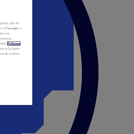
pareil, afin de
ur
« J’accepte »
,
ées via
s mesures
 notre
Politique
iers et la durée
ent de cookies