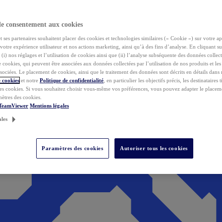
de consentement aux cookies
ses partenaires souhaitent placer des cookies et technologies similaires (« Cookie ») sur votre ap
votre expérience utilisateur et nos actions marketing, ainsi qu’à des fins d’analyse. En cliquant s
(i) nos réglages et l’utilisation de cookies ainsi que (ii) l’analyse subséquente des données collect
de cookies, qui peuvent être associées aux données collectées par l’utilisation de nos produits et le
sociées. Le placement de cookies, ainsi que le traitement des données sont décrits en détails dans
 cookies
et notre
Politique de confidentialité
, en particulier les objectifs précis, les destinataires t
es cookies. Si vous souhaitez choisir vous-même vos préférences, vous pouvez adapter le placem
mètres des cookies.
 TeamViewer
Mentions légales
ales
Paramètres des cookies
Autoriser tous les cookies