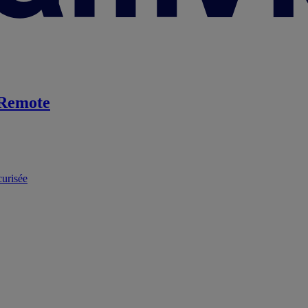
Remote
curisée