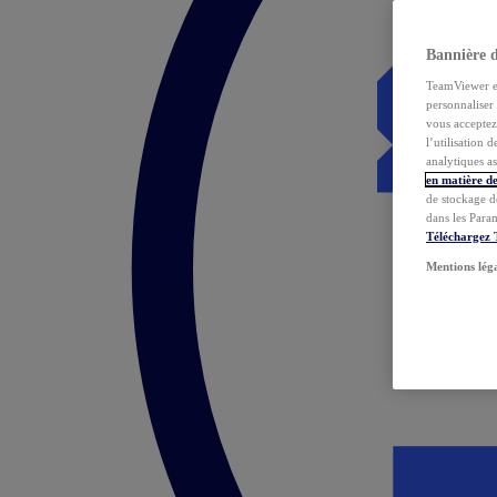
Bannière 
TeamViewer et 
personnaliser 
vous acceptez 
l’utilisation 
analytiques as
en matière de
de stockage d
dans les Para
Téléchargez
Mentions lég