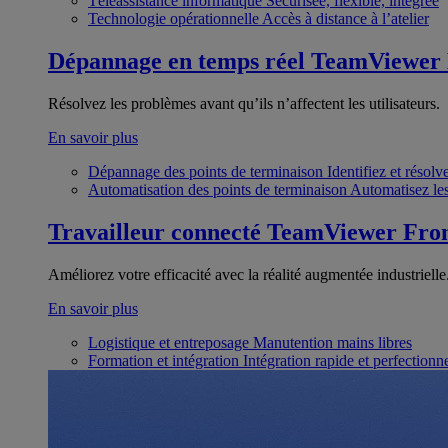
Téléassistance informatique
Sécurisée, flexible, intégrée
Technologie opérationnelle
Accès à distance à l’atelier
Dépannage en temps réel
TeamViewer
Résolvez les problèmes avant qu’ils n’affectent les utilisateurs.
En savoir plus
Dépannage des points de terminaison
Identifiez et résol
Automatisation des points de terminaison
Automatisez les
Travailleur connecté
TeamViewer Fron
Améliorez votre efficacité avec la réalité augmentée industrielle
En savoir plus
Logistique et entreposage
Manutention mains libres
Formation et intégration
Intégration rapide et perfection