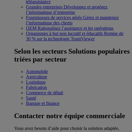
téléassistance
Grandes entreprises
Développez et protégez
l’informatique d’entreprise
Fournisseurs de services gérés
Gérez et maintenez
l’informatique des clients
OEM
Rationalisez l’assistance et les opérations
Organismes à but non lucratif et éducatifs
Remise de
30 % sur la technologie TeamViewer
Selon les secteurs
Solutions populaires
triées par secteur
Automobile
Agriculture
Logistique
Fabrication
Commerce de détail
Santé
Banque et finance
Contacter notre équipe commerciale
Vous avez besoin d’aide pour choisir la solution adaptée,