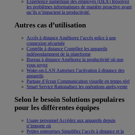
Expérience numérique des employés (DEX)
Résolvez
les problèmes informatiques de manière proactive avant
qu’ils n’impactent la productivité.
Autres cas d’utilisation
Accès à distance
Améliorez l’accès grâce à une
connexion sécurisée
Contrôle à distance
Contrôlez les appareils
indépendamment de la plateforme
Bureau à distance
Améliorez la productivité où que
vous soyez
Wake-on-LAN
Autorisez l’activation à distance des
appareils
Partage d’écran
Communication visuelle en temps réel
Smart Service
Rationalisez les opérations après-vente
Selon le besoin
Solutions populaires
pour les différentes équipes
Usage personnel
Accédez aux appareils depuis
n’importe où
Petites entreprises
Simplifiez l’accès à distance et la