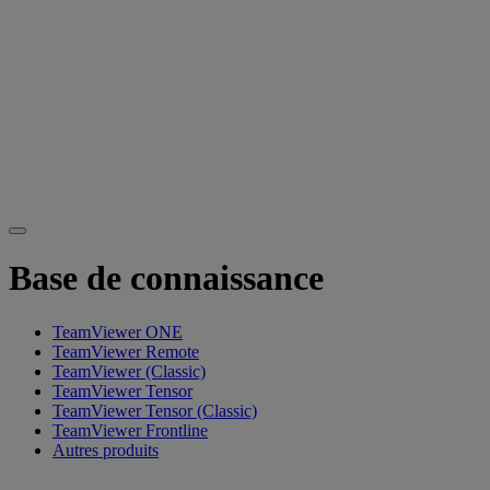
Base de connaissance
TeamViewer ONE
TeamViewer Remote
TeamViewer (Classic)
TeamViewer Tensor
TeamViewer Tensor (Classic)
TeamViewer Frontline
Autres produits