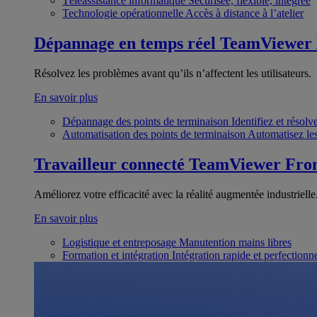
Téléassistance informatique
Sécurisée, flexible, intégrée
Technologie opérationnelle
Accès à distance à l’atelier
Dépannage en temps réel
TeamViewer
Résolvez les problèmes avant qu’ils n’affectent les utilisateurs.
En savoir plus
Dépannage des points de terminaison
Identifiez et résol
Automatisation des points de terminaison
Automatisez les
Travailleur connecté
TeamViewer Fron
Améliorez votre efficacité avec la réalité augmentée industrielle
En savoir plus
Logistique et entreposage
Manutention mains libres
Formation et intégration
Intégration rapide et perfection