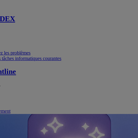
 DEX
vez les problèmes
 tâches informatiques courantes
tline
.
nement