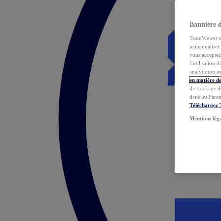
Bannière 
TeamViewer et 
personnaliser 
vous acceptez 
l’utilisation 
analytiques as
en matière de
de stockage d
dans les Para
Téléchargez
Mentions lég