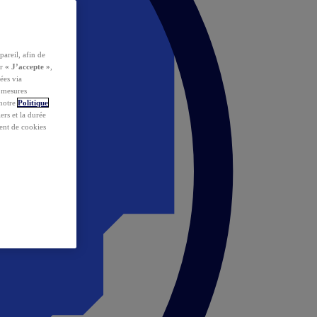
pareil, afin de
ur
« J’accepte »
,
ées via
s mesures
 notre
Politique
iers et la durée
ent de cookies