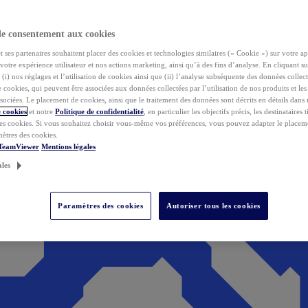
de consentement aux cookies
ses partenaires souhaitent placer des cookies et technologies similaires (« Cookie ») sur votre ap
votre expérience utilisateur et nos actions marketing, ainsi qu’à des fins d’analyse. En cliquant s
(i) nos réglages et l’utilisation de cookies ainsi que (ii) l’analyse subséquente des données collect
de cookies, qui peuvent être associées aux données collectées par l’utilisation de nos produits et le
sociées. Le placement de cookies, ainsi que le traitement des données sont décrits en détails dans
 cookies
et notre
Politique de confidentialité
, en particulier les objectifs précis, les destinataires t
es cookies. Si vous souhaitez choisir vous-même vos préférences, vous pouvez adapter le placem
mètres des cookies.
 TeamViewer
Mentions légales
ales
Paramètres des cookies
Autoriser tous les cookies