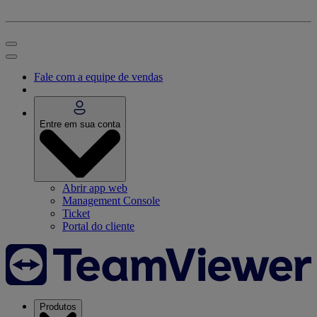
Fale com a equipe de vendas
Entre em sua conta
Abrir app web
Management Console
Ticket
Portal do cliente
Produtos