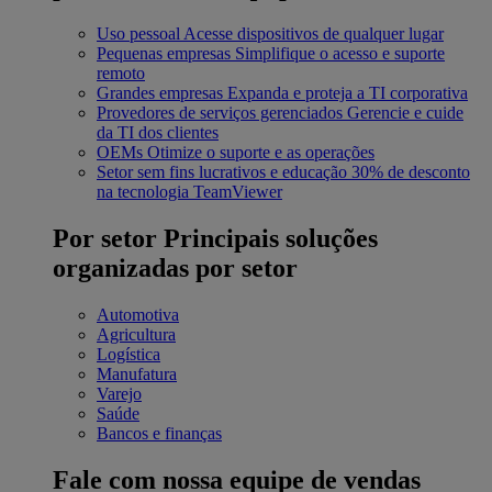
Uso pessoal
Acesse dispositivos de qualquer lugar
Pequenas empresas
Simplifique o acesso e suporte
remoto
Grandes empresas
Expanda e proteja a TI corporativa
Provedores de serviços gerenciados
Gerencie e cuide
da TI dos clientes
OEMs
Otimize o suporte e as operações
Setor sem fins lucrativos e educação
30% de desconto
na tecnologia TeamViewer
Por setor
Principais soluções
organizadas por setor
Automotiva
Agricultura
Logística
Manufatura
Varejo
Saúde
Bancos e finanças
Fale com nossa equipe de vendas