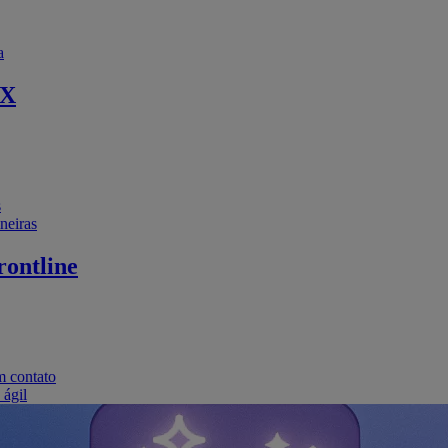
a
EX
s
neiras
ontline
m contato
 ágil