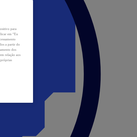
ositivo para
clicar em “Eu
ocessamento
os a partir do
samento dos
 em relação aos
 próprias