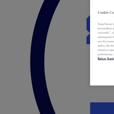
Cookie Co
TeamViewer e 
personalizar 
concordo”, vo
subsequente d
uso dos nosso
dados, são de
objetivos esp
preferências,
Baixar Team