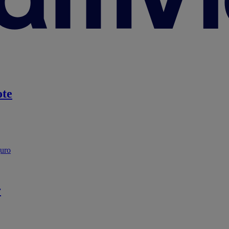
te
guro
r