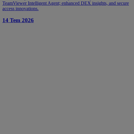
TeamViewer Intelligent Agent; enhanced DEX insights, and secure
access innovations.
14 Tem 2026