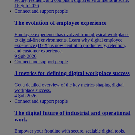
secure, resilient, and compliant digital environments at scale.
16 Şub 2026
Connect and support people
The evolution of employee experience
Employee experience has evolved from physical workplaces
to digital-first environments. Learn why digital employee
experience (DEX) is now central to productivity, retention,
and customer experience.
9 Şub 2026
Connect and support people
3 metrics for defining digital workplace success
Get a detailed overview of the key metrics shaping digital
workplace success.
4 Şub 2026
Connect and support people
The digital future of industrial and operational
work
Empower your frontline with secure, scalable digital tools.