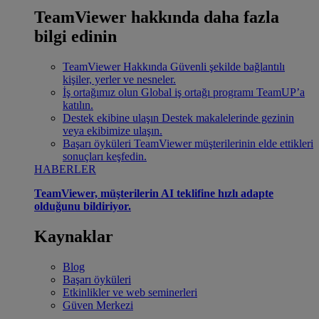
TeamViewer hakkında daha fazla
bilgi edinin
TeamViewer Hakkında
Güvenli şekilde bağlantılı
kişiler, yerler ve nesneler.
İş ortağımız olun
Global iş ortağı programı TeamUP’a
katılın.
Destek ekibine ulaşın
Destek makalelerinde gezinin
veya ekibimize ulaşın.
Başarı öyküleri
TeamViewer müşterilerinin elde ettikleri
sonuçları keşfedin.
HABERLER
TeamViewer, müşterilerin AI teklifine hızlı adapte
olduğunu bildiriyor.
Kaynaklar
Blog
Başarı öyküleri
Etkinlikler ve web seminerleri
Güven Merkezi