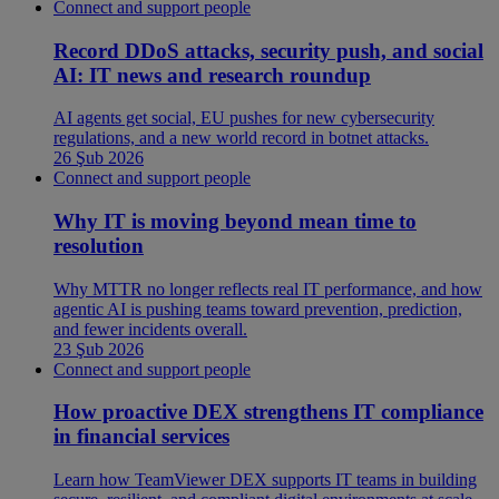
Connect and support people
Record DDoS attacks, security push, and social
AI: IT news and research roundup
AI agents get social, EU pushes for new cybersecurity
regulations, and a new world record in botnet attacks.
26 Şub 2026
Connect and support people
Why IT is moving beyond mean time to
resolution
Why MTTR no longer reflects real IT performance, and how
agentic AI is pushing teams toward prevention, prediction,
and fewer incidents overall.
23 Şub 2026
Connect and support people
How proactive DEX strengthens IT compliance
in financial services
Learn how TeamViewer DEX supports IT teams in building