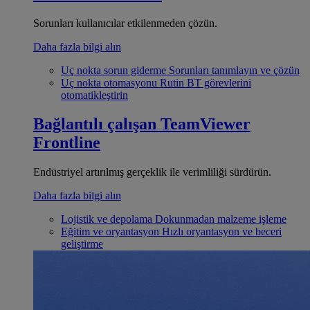
Sorunları kullanıcılar etkilenmeden çözün.
Daha fazla bilgi alın
Uç nokta sorun giderme
Sorunları tanımlayın ve çözün
Uç nokta otomasyonu
Rutin BT görevlerini
otomatikleştirin
Bağlantılı çalışan
TeamViewer
Frontline
Endüstriyel artırılmış gerçeklik ile verimliliği sürdürün.
Daha fazla bilgi alın
Lojistik ve depolama
Dokunmadan malzeme işleme
Eğitim ve oryantasyon
Hızlı oryantasyon ve beceri
geliştirme