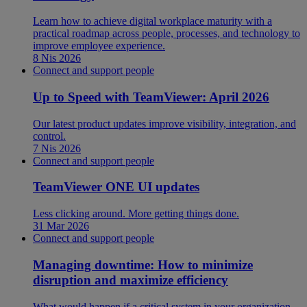
Learn how to achieve digital workplace maturity with a
practical roadmap across people, processes, and technology to
improve employee experience.
8 Nis 2026
Connect and support people
Up to Speed with TeamViewer: April 2026
Our latest product updates improve visibility, integration, and
control.
7 Nis 2026
Connect and support people
TeamViewer ONE UI updates
Less clicking around. More getting things done.
31 Mar 2026
Connect and support people
Managing downtime: How to minimize
disruption and maximize efficiency
What would happen if a critical system in your organization