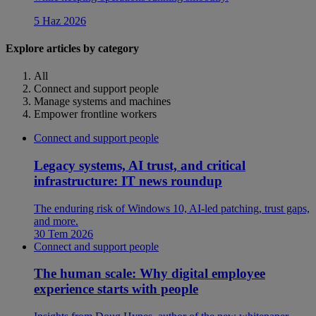
5 Haz 2026
Explore articles by category
All
Connect and support people
Manage systems and machines
Empower frontline workers
Connect and support people
Legacy systems, AI trust, and critical
infrastructure: IT news roundup
The enduring risk of Windows 10, AI-led patching, trust gaps,
and more.
30 Tem 2026
Connect and support people
The human scale: Why digital employee
experience starts with people