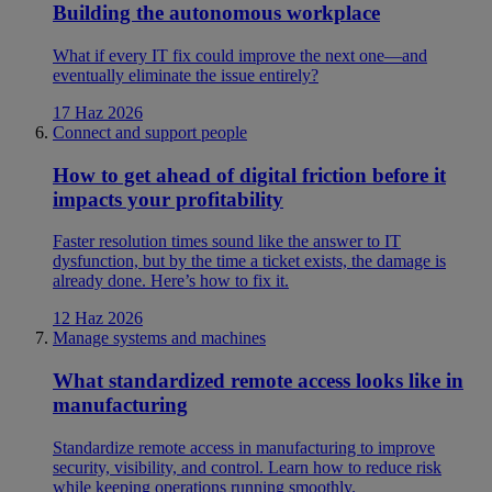
Building the autonomous workplace
What if every IT fix could improve the next one—and
eventually eliminate the issue entirely?
17 Haz 2026
Connect and support people
How to get ahead of digital friction before it
impacts your profitability
Faster resolution times sound like the answer to IT
dysfunction, but by the time a ticket exists, the damage is
already done. Here’s how to fix it.
12 Haz 2026
Manage systems and machines
What standardized remote access looks like in
manufacturing
Standardize remote access in manufacturing to improve
security, visibility, and control. Learn how to reduce risk
while keeping operations running smoothly.