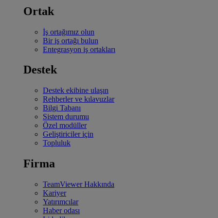
Ortak
İş ortağımız olun
Bir iş ortağı bulun
Entegrasyon iş ortakları
Destek
Destek ekibine ulaşın
Rehberler ve kılavuzlar
Bilgi Tabanı
Sistem durumu
Özel modüller
Geliştiriciler için
Topluluk
Firma
TeamViewer Hakkında
Kariyer
Yatırımcılar
Haber odası