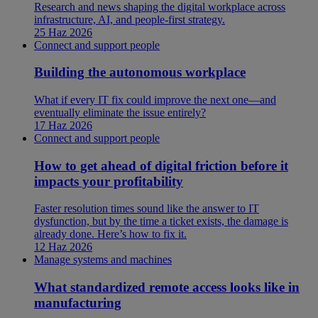
Research and news shaping the digital workplace across
infrastructure, AI, and people-first strategy.
25 Haz 2026
Connect and support people
Building the autonomous workplace
What if every IT fix could improve the next one—and
eventually eliminate the issue entirely?
17 Haz 2026
Connect and support people
How to get ahead of digital friction before it
impacts your profitability
Faster resolution times sound like the answer to IT
dysfunction, but by the time a ticket exists, the damage is
already done. Here’s how to fix it.
12 Haz 2026
Manage systems and machines
What standardized remote access looks like in
manufacturing