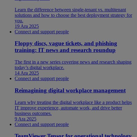
Learn the difference between single-tenant vs. multitenant
solutions and how to choose the best deployment strategy for
you.
19 Ara 2025
Connect and support people
Floppy discs, vague tickets, and phishing
training: IT news and research roundup
The first in a new series covering news and research shaping
today’s digital workplace.
14 Ara 2025
Connect and support people
Reimagining digital workplace management
Learn why treating the digital workplace like a product helps
IT improve experience, automate work, and drive better
business outcomes.
9 Ara 2025
Connect and support people
TeamViewer Tensor for operational technology