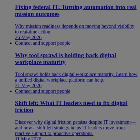
Fixing federal IT: Turning automation into real
mission outcomes
Why mission readiness depends on moving beyond visibility
to real-time action.
26 May 2026
Connect and support people
Why tool sprawl is holding back digital
workplace maturity
Tool sprawl holds back digital workplace maturity. Learn how
a unified digital workplace platform can help.
21 May 2026
Connect and support people
Shift left: What IT leaders need to fix digital
friction
Discover why digital friction persists despite IT investment—
and how a shift left strategy helps IT leaders move from
reactive support to proactive operations.
11 May 2026