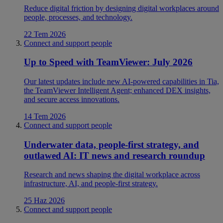
Reduce digital friction by designing digital workplaces around
people, processes, and technology.
22 Tem 2026
Connect and support people
Up to Speed with TeamViewer: July 2026
Our latest updates include new AI-powered capabilities in Tia,
the TeamViewer Intelligent Agent; enhanced DEX insights,
and secure access innovations.
14 Tem 2026
Connect and support people
Underwater data, people-first strategy, and
outlawed AI: IT news and research roundup
Research and news shaping the digital workplace across
infrastructure, AI, and people-first strategy.
25 Haz 2026
Connect and support people