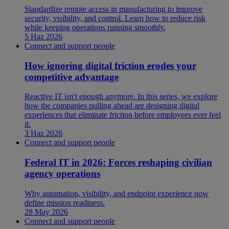
Standardize remote access in manufacturing to improve
security, visibility, and control. Learn how to reduce risk
while keeping operations running smoothly.
5 Haz 2026
Connect and support people
How ignoring digital friction erodes your
competitive advantage
Reactive IT isn't enough anymore. In this series, we explore
how the companies pulling ahead are designing digital
experiences that eliminate friction before employees ever feel
it.
3 Haz 2026
Connect and support people
Federal IT in 2026: Forces reshaping civilian
agency operations
Why automation, visibility, and endpoint experience now
define mission readiness.
28 May 2026
Connect and support people