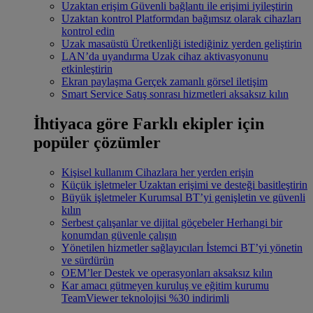
Uzaktan erişim
Güvenli bağlantı ile erişimi iyileştirin
Uzaktan kontrol
Platformdan bağımsız olarak cihazları
kontrol edin
Uzak masaüstü
Üretkenliği istediğiniz yerden geliştirin
LAN’da uyandırma
Uzak cihaz aktivasyonunu
etkinleştirin
Ekran paylaşma
Gerçek zamanlı görsel iletişim
Smart Service
Satış sonrası hizmetleri aksaksız kılın
İhtiyaca göre
Farklı ekipler için
popüler çözümler
Kişisel kullanım
Cihazlara her yerden erişin
Küçük işletmeler
Uzaktan erişimi ve desteği basitleştirin
Büyük işletmeler
Kurumsal BT’yi genişletin ve güvenli
kılın
Serbest çalışanlar ve dijital göçebeler
Herhangi bir
konumdan güvenle çalışın
Yönetilen hizmetler sağlayıcıları
İstemci BT’yi yönetin
ve sürdürün
OEM’ler
Destek ve operasyonları aksaksız kılın
Kar amacı gütmeyen kuruluş ve eğitim kurumu
TeamViewer teknolojisi %30 indirimli