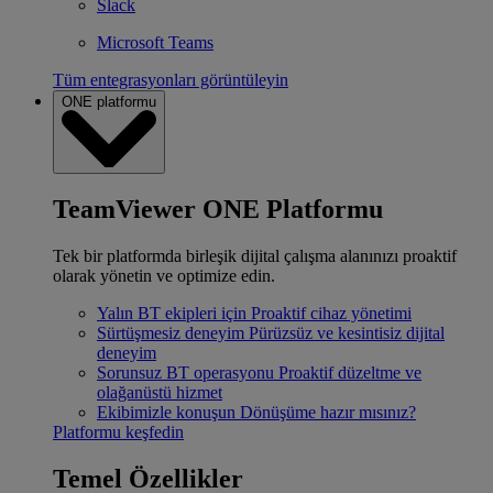
Slack
Microsoft Teams
Tüm entegrasyonları görüntüleyin
ONE platformu
TeamViewer ONE Platformu
Tek bir platformda birleşik dijital çalışma alanınızı proaktif
olarak yönetin ve optimize edin.
Yalın BT ekipleri için
Proaktif cihaz yönetimi
Sürtüşmesiz deneyim
Pürüzsüz ve kesintisiz dijital
deneyim
Sorunsuz BT operasyonu
Proaktif düzeltme ve
olağanüstü hizmet
Ekibimizle konuşun
Dönüşüme hazır mısınız?
Platformu keşfedin
Temel Özellikler