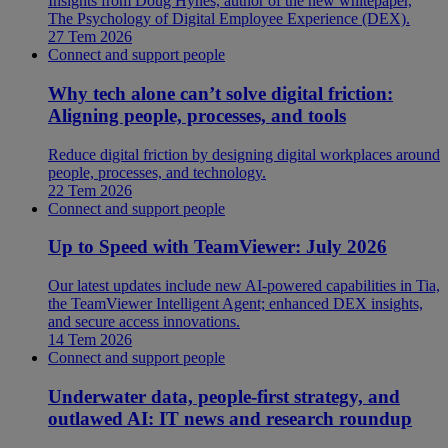
Insights from Doug Hynes, author of the new whitepaper,
The Psychology of Digital Employee Experience (DEX).
27 Tem 2026
Connect and support people
Why tech alone can’t solve digital friction:
Aligning people, processes, and tools
Reduce digital friction by designing digital workplaces around
people, processes, and technology.
22 Tem 2026
Connect and support people
Up to Speed with TeamViewer: July 2026
Our latest updates include new AI-powered capabilities in Tia,
the TeamViewer Intelligent Agent; enhanced DEX insights,
and secure access innovations.
14 Tem 2026
Connect and support people
Underwater data, people-first strategy, and
outlawed AI: IT news and research roundup