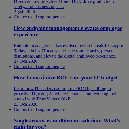
Discover how proactive IT and DEX drive productivity,
safety, and business impact.
3 Şub 2026
Connect and support people
How endpoint management elevates employee
experience
Endpoint management has evolved beyond break-fix support.
Today, it helps IT teams automate routine tasks, prevent
disruptions, and elevate the digital employee experience.
27 Oca 2026
Connect and support people
How to maximize ROI from your IT budget
Learn how IT leaders can improve ROI by shifting to
proactive IT, using AI where it counts, and reducing tool
sprawl with TeamViewer ONE.
23 Oca 2026
Connect and support people
Single-tenant vs multitenant solution: What’s
right for you?