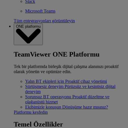
Slack
Microsoft Teams
Tüm entegrasyonları görüntüleyin
ONE platformu
TeamViewer ONE Platformu
Tek bir platformda birleşik dijital çalışma alanınızı proaktif
olarak yönetin ve optimize edin.
Yalın BT ekipleri için
Proaktif cihaz yönetimi
Sürtüşmesiz deneyim
Pürüzsüz ve kesintisiz dijital
deneyim
Sorunsuz BT operasyonu
Proaktif düzeltme ve
olağanüstü hizmet
Ekibimizle konuşun
Dönüşüme hazır mısınız?
Platformu keşfedin
Temel Özellikler