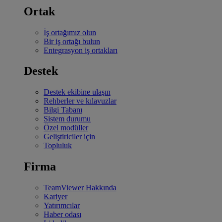
Ortak
İş ortağımız olun
Bir iş ortağı bulun
Entegrasyon iş ortakları
Destek
Destek ekibine ulaşın
Rehberler ve kılavuzlar
Bilgi Tabanı
Sistem durumu
Özel modüller
Geliştiriciler için
Topluluk
Firma
TeamViewer Hakkında
Kariyer
Yatırımcılar
Haber odası