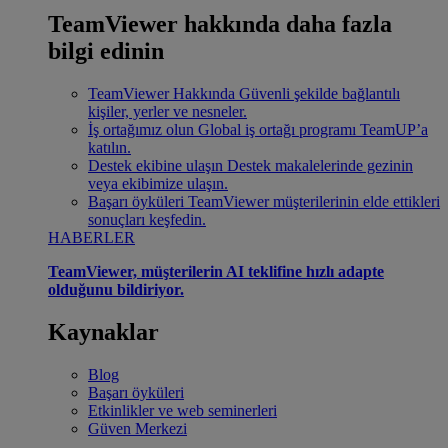
TeamViewer hakkında daha fazla
bilgi edinin
TeamViewer Hakkında
Güvenli şekilde bağlantılı
kişiler, yerler ve nesneler.
İş ortağımız olun
Global iş ortağı programı TeamUP’a
katılın.
Destek ekibine ulaşın
Destek makalelerinde gezinin
veya ekibimize ulaşın.
Başarı öyküleri
TeamViewer müşterilerinin elde ettikleri
sonuçları keşfedin.
HABERLER
TeamViewer, müşterilerin AI teklifine hızlı adapte
olduğunu bildiriyor.
Kaynaklar
Blog
Başarı öyküleri
Etkinlikler ve web seminerleri
Güven Merkezi