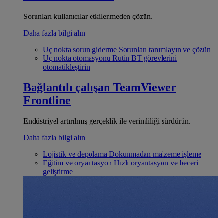
Sorunları kullanıcılar etkilenmeden çözün.
Daha fazla bilgi alın
Uç nokta sorun giderme
Sorunları tanımlayın ve çözün
Uç nokta otomasyonu
Rutin BT görevlerini
otomatikleştirin
Bağlantılı çalışan
TeamViewer
Frontline
Endüstriyel artırılmış gerçeklik ile verimliliği sürdürün.
Daha fazla bilgi alın
Lojistik ve depolama
Dokunmadan malzeme işleme
Eğitim ve oryantasyon
Hızlı oryantasyon ve beceri
geliştirme