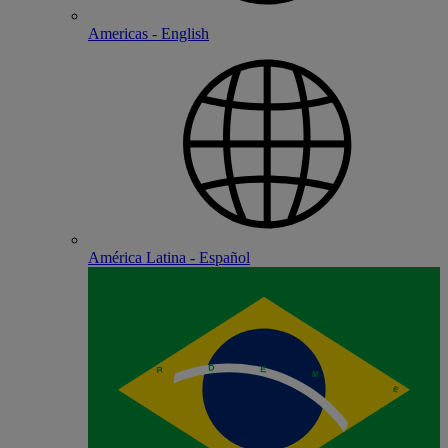
Americas - English
América Latina - Español