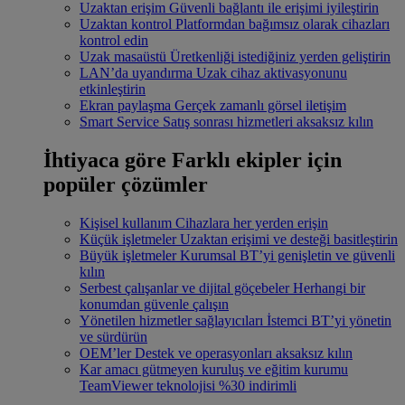
Uzaktan erişim
Güvenli bağlantı ile erişimi iyileştirin
Uzaktan kontrol
Platformdan bağımsız olarak cihazları
kontrol edin
Uzak masaüstü
Üretkenliği istediğiniz yerden geliştirin
LAN’da uyandırma
Uzak cihaz aktivasyonunu
etkinleştirin
Ekran paylaşma
Gerçek zamanlı görsel iletişim
Smart Service
Satış sonrası hizmetleri aksaksız kılın
İhtiyaca göre
Farklı ekipler için
popüler çözümler
Kişisel kullanım
Cihazlara her yerden erişin
Küçük işletmeler
Uzaktan erişimi ve desteği basitleştirin
Büyük işletmeler
Kurumsal BT’yi genişletin ve güvenli
kılın
Serbest çalışanlar ve dijital göçebeler
Herhangi bir
konumdan güvenle çalışın
Yönetilen hizmetler sağlayıcıları
İstemci BT’yi yönetin
ve sürdürün
OEM’ler
Destek ve operasyonları aksaksız kılın
Kar amacı gütmeyen kuruluş ve eğitim kurumu
TeamViewer teknolojisi %30 indirimli