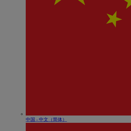
中国 - 中⽂（简体）