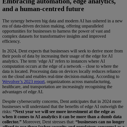
Embracing automation, edge analytics,
and a human-centred future
The synergy between big data and modern AI has ushered in a new
era of data-driven decision making, offering unparalleled
opportunities for businesses to harness the power of vast and
complex datasets for transformative insights and improved
efficiency.
In 2024, Dent expects that businesses will seek to derive more from
their pools of data by increasing their usage of the edge for AI
analytics. The term ‘edge AI’ refers to instances where AI
computation occurs at the edge of a network – close to where the
data is located. Processing data on devices locally reduces reliance
on the cloud and enables real-time decision-making. According to
Wevolver’s 2023 report
, organizations across manufacturing,
healthcare, and transportation are increasingly recognising the
advantages of edge AI.
Despite cybersecurity concerns, Dent anticipates that in 2024 more
businesses will understand that the benefits of edge AI outweigh the
risks:
“Next year we will see more investment at the edge as
when it comes to AI analytics it can be more than a dumb data
collector.”
Moreover, Dent stresses that:
“businesses can no longer
afford to use these [cyber security and regulatory concerns] as a