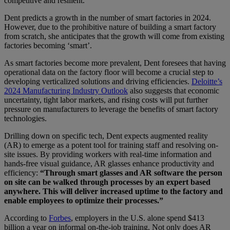
competitive and resilient.
Dent predicts a growth in the number of smart factories in 2024.
However, due to the prohibitive nature of building a smart factory
from scratch, she anticipates that the growth will come from existing
factories becoming ‘smart’.
As smart factories become more prevalent, Dent foresees that having
operational data on the factory floor will become a crucial step to
developing verticalized solutions and driving efficiencies.
Deloitte’s
2024 Manufacturing Industry Outlook
also suggests that economic
uncertainty, tight labor markets, and rising costs will put further
pressure on manufacturers to leverage the benefits of smart factory
technologies.
Drilling down on specific tech, Dent expects augmented reality
(AR) to emerge as a potent tool for training staff and resolving on-
site issues. By providing workers with real-time information and
hands-free visual guidance, AR glasses enhance productivity and
efficiency:
“Through smart glasses and AR software the person
on site can be walked through processes by an expert based
anywhere. This will deliver increased uptime to the factory and
enable employees to optimize their processes.”
According to
Forbes
, employers in the U.S. alone spend $413
billion a year on informal on-the-job training. Not only does AR