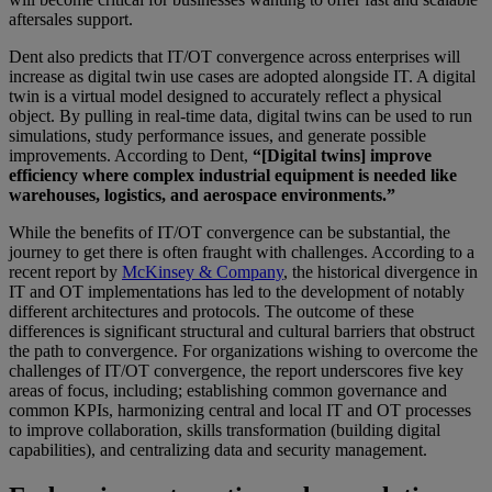
aftersales support.
Dent also predicts that IT/OT convergence across enterprises will
increase as digital twin use cases are adopted alongside IT. A digital
twin is a virtual model designed to accurately reflect a physical
object. By pulling in real-time data, digital twins can be used to run
simulations, study performance issues, and generate possible
improvements. According to Dent,
“[Digital twins] improve
efficiency where complex industrial equipment is needed like
warehouses, logistics, and aerospace environments.”
While the benefits of IT/OT convergence can be substantial, the
journey to get there is often fraught with challenges. According to a
recent report by
McKinsey & Company
, the historical divergence in
IT and OT implementations has led to the development of notably
different architectures and protocols. The outcome of these
differences is significant structural and cultural barriers that obstruct
the path to convergence. For organizations wishing to overcome the
challenges of IT/OT convergence, the report underscores five key
areas of focus, including; establishing common governance and
common KPIs, harmonizing central and local IT and OT processes
to improve collaboration, skills transformation (building digital
capabilities), and centralizing data and security management.