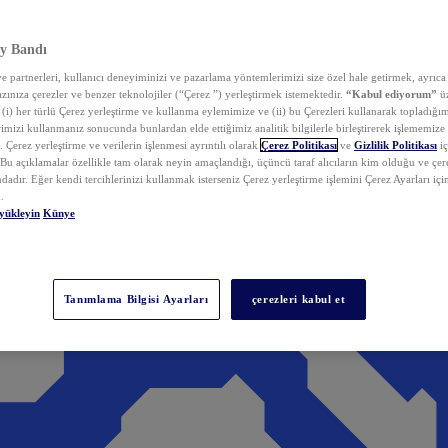
y Bandı
 partnerleri, kullanıcı deneyiminizi ve pazarlama yöntemlerimizi size özel hale getirmek, ayrıca 
zınıza çerezler ve benzer teknolojiler (“Çerez ”) yerleştirmek istemektedir.
“Kabul ediyorum”
üz
 (i) her türlü Çerez yerleştirme ve kullanma eylemimize ve (ii) bu Çerezleri kullanarak topladığım
rimizi kullanmanız sonucunda bunlardan elde ettiğimiz analitik bilgilerle birleştirerek işlememize
 Çerez yerleştirme ve verilerin işlenmesi ayrıntılı olarak
Çerez Politikası
ve
Gizlilik Politikası
iç
. Bu açıklamalar özellikle tam olarak neyin amaçlandığı, üçüncü taraf alıcıların kim olduğu ve çe
dadır. Eğer kendi tercihlerinizi kullanmak isterseniz Çerez yerleştirme işlemini Çerez Ayarları içi
.
yükleyin
Künye
Tanımlama Bilgisi Ayarları
çerezleri kabul et