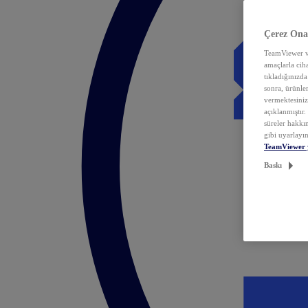
Çerez Ona
TeamViewer ve
amaçlarla ciha
tıkladığınızda
sonra, ürünle
vermektesiniz.
açıklanmıştır
süreler hakkın
gibi uyarlayın
TeamViewer 
Baskı