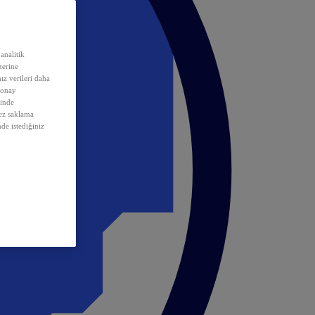
analitik
erine
ız verileri daha
 onay
inde
rez saklama
nde istediğiniz