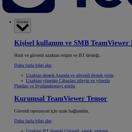
Ürünler
Kişisel kullanım ve SMB
TeamViewer 
Hızlı ve güvenli uzaktan erişim ve BT desteği.
Daha fazla bilgi alın
Uzaktan destek
Anında ve güvenli destek verin
Uzaktan yönetim
Cihazları izleyin ve yönetin
Planları ve fiyatlandırmayı görün
Kurumsal
TeamViewer Tensor
Güvenli operasyon için uzak bağlantılar.
Daha fazla bilgi alın
Uzaktan BT desteği
Güvenli, esnek, entegre