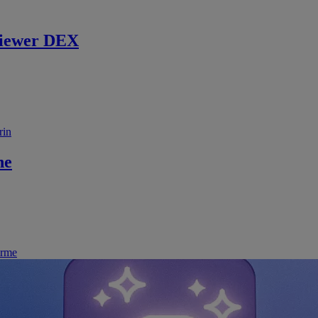
iewer DEX
rin
ne
irme