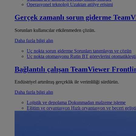
Operasyonel teknoloji
Uzaktan atölye erişimi
Gerçek zamanlı sorun giderme
TeamV
Sorunları kullanıcılar etkilenmeden çözün.
Daha fazla bilgi alın
Uç nokta sorun giderme
Sorunları tanımlayın ve çözün
Uç nokta otomasyonu
Rutin BT görevlerini otomatikleşti
Bağlantılı çalışan
TeamViewer Frontli
Endüstriyel artırılmış gerçeklik ile verimliliği sürdürün.
Daha fazla bilgi alın
Lojistik ve depolama
Dokunmadan malzeme işleme
Eğitim ve oryantasyon
Hızlı oryantasyon ve beceri gelişt