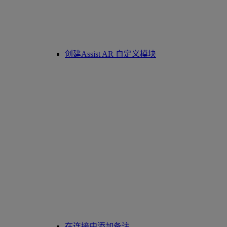
创建Assist AR 自定义模块
在连接中添加备注