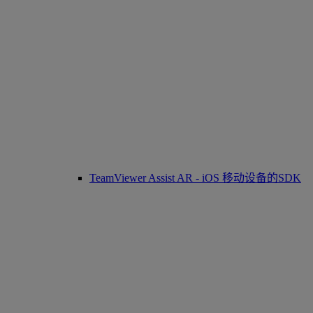
TeamViewer Assist AR - iOS 移动设备的SDK