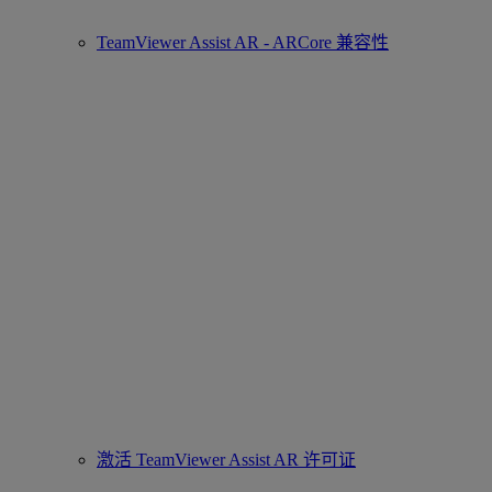
TeamViewer Assist AR - ARCore 兼容性
激活 TeamViewer Assist AR 许可证