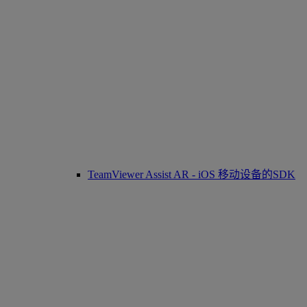
TeamViewer Assist AR - iOS 移动设备的SDK