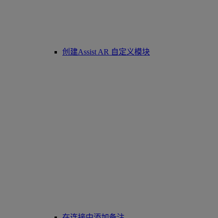
创建Assist AR 自定义模块
在连接中添加备注