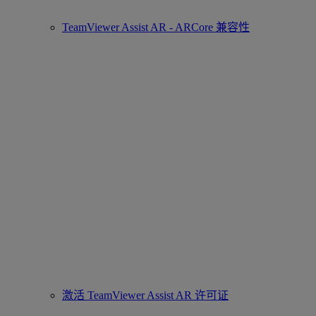
TeamViewer Assist AR - ARCore 兼容性
激活 TeamViewer Assist AR 许可证