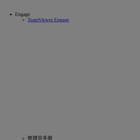
Engage
TeamViewer Engage
管理员手册