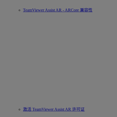
TeamViewer Assist AR - ARCore 兼容性
激活 TeamViewer Assist AR 许可证