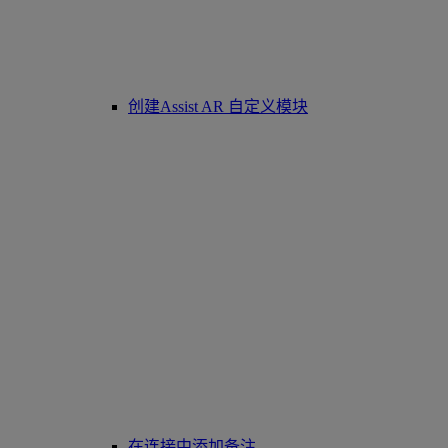
创建Assist AR 自定义模块
在连接中添加备注