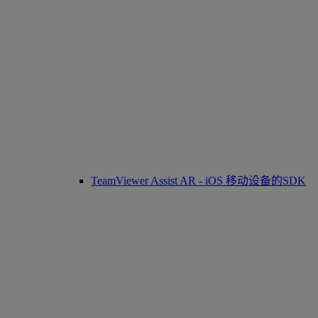
TeamViewer Assist AR - iOS 移动设备的SDK