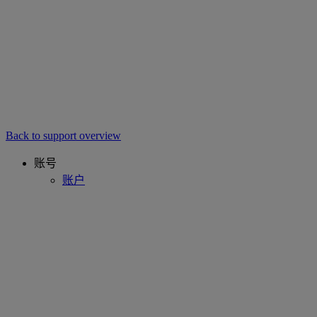
Back to support overview
账号
账户