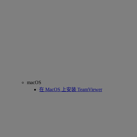
macOS
在 MacOS 上安装 TeamViewer