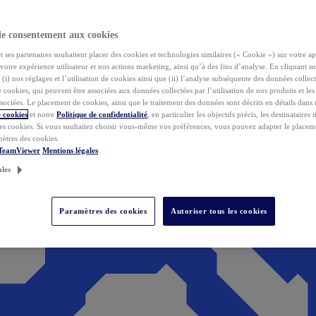
de consentement aux cookies
ses partenaires souhaitent placer des cookies et technologies similaires (« Cookie ») sur votre ap
votre expérience utilisateur et nos actions marketing, ainsi qu’à des fins d’analyse. En cliquant s
(i) nos réglages et l’utilisation de cookies ainsi que (ii) l’analyse subséquente des données collect
de cookies, qui peuvent être associées aux données collectées par l’utilisation de nos produits et le
sociées. Le placement de cookies, ainsi que le traitement des données sont décrits en détails dans
 cookies
et notre
Politique de confidentialité
, en particulier les objectifs précis, les destinataires t
es cookies. Si vous souhaitez choisir vous-même vos préférences, vous pouvez adapter le placem
mètres des cookies.
 TeamViewer
Mentions légales
ales
Paramètres des cookies
Autoriser tous les cookies