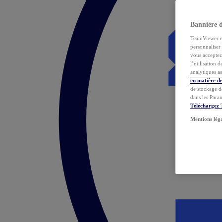
Bannière 
TeamViewer et 
personnaliser 
vous acceptez 
l’utilisation 
analytiques as
en matière de
de stockage d
dans les Para
Téléchargez
Mentions lég