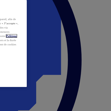
pareil, afin de
ur
« J’accepte »
,
ées via
s mesures
 notre
Politique
iers et la durée
ent de cookies