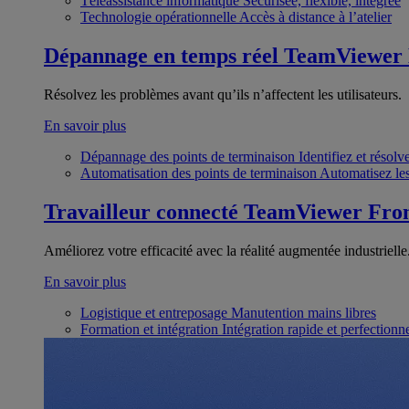
Téléassistance informatique
Sécurisée, flexible, intégrée
Technologie opérationnelle
Accès à distance à l’atelier
Dépannage en temps réel
TeamViewer
Résolvez les problèmes avant qu’ils n’affectent les utilisateurs.
En savoir plus
Dépannage des points de terminaison
Identifiez et résol
Automatisation des points de terminaison
Automatisez les
Travailleur connecté
TeamViewer Fron
Améliorez votre efficacité avec la réalité augmentée industrielle
En savoir plus
Logistique et entreposage
Manutention mains libres
Formation et intégration
Intégration rapide et perfection