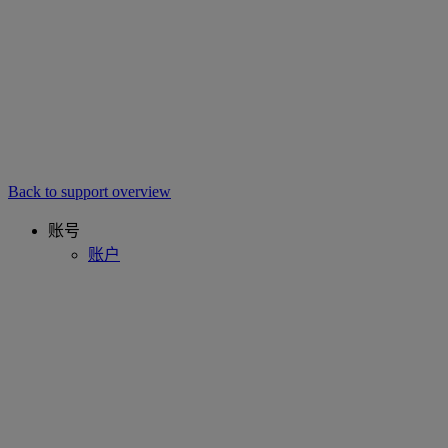
Back to support overview
账号
账户