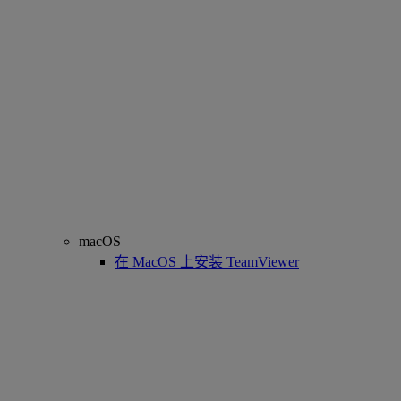
macOS
在 MacOS 上安装 TeamViewer