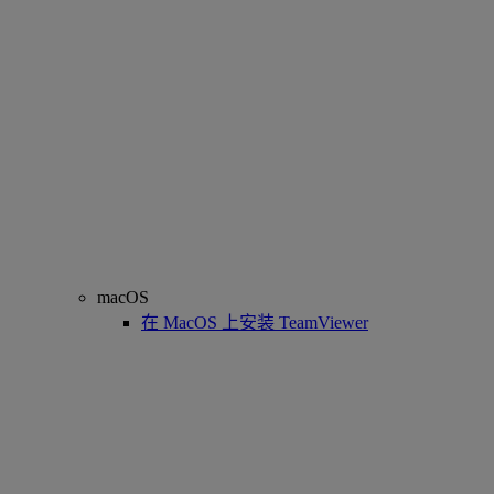
macOS
在 MacOS 上安装 TeamViewer