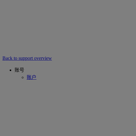
Back to support overview
账号
账户