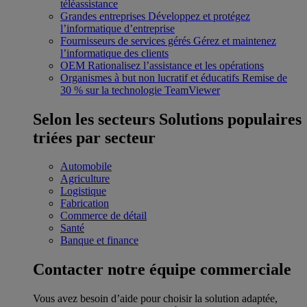
téléassistance
Grandes entreprises
Développez et protégez
l’informatique d’entreprise
Fournisseurs de services gérés
Gérez et maintenez
l’informatique des clients
OEM
Rationalisez l’assistance et les opérations
Organismes à but non lucratif et éducatifs
Remise de
30 % sur la technologie TeamViewer
Selon les secteurs
Solutions populaires
triées par secteur
Automobile
Agriculture
Logistique
Fabrication
Commerce de détail
Santé
Banque et finance
Contacter notre équipe commerciale
Vous avez besoin d’aide pour choisir la solution adaptée,