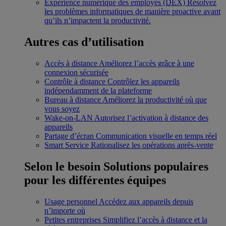
Expérience numérique des employés (DEX)
Résolvez
les problèmes informatiques de manière proactive avant
qu’ils n’impactent la productivité.
Autres cas d’utilisation
Accès à distance
Améliorez l’accès grâce à une
connexion sécurisée
Contrôle à distance
Contrôlez les appareils
indépendamment de la plateforme
Bureau à distance
Améliorez la productivité où que
vous soyez
Wake-on-LAN
Autorisez l’activation à distance des
appareils
Partage d’écran
Communication visuelle en temps réel
Smart Service
Rationalisez les opérations après-vente
Selon le besoin
Solutions populaires
pour les différentes équipes
Usage personnel
Accédez aux appareils depuis
n’importe où
Petites entreprises
Simplifiez l’accès à distance et la