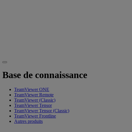
Base de connaissance
TeamViewer ONE
TeamViewer Remote
TeamViewer (Classic)
TeamViewer Tensor
TeamViewer Tensor (Classic)
TeamViewer Frontline
Autres produits