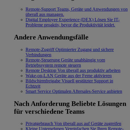
Remote-Support
Teams, Geräte und Anwendungen von
überall aus managen.
Digital Employee Experience (DEX)
Lösen Sie IT-
Probleme proaktiv, bevor die Produktivität leidet.
Andere Anwendungsfälle
Remote-Zugriff
Optimierter Zugang und sichere
Verbindungen
Remote-Steuerung
Geräte unabhängig vom
Betriebssystem remote steuern
Remote Desktop
Von überall aus produktiv arbeiten
Wake-on-LAN
Geräte aus der Ferne aktivieren
Bildschirmfreigabe
Visuell gestützter Support in
Echtzeit
Smart Service
Optimalen Aftersales-Service anbieten
Nach Anforderung
Beliebte Lösungen
für verschiedene Teams
Privatgebrauch
Von überall aus auf Geräte zugreifen
Kleine Unternehmen
Vereinfachen Sie Ihren Remote-