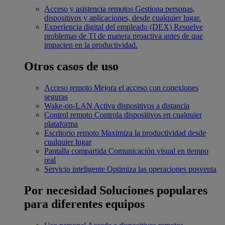
Acceso y asistencia remotos
Gestiona personas,
dispositivos y aplicaciones, desde cualquier lugar.
Experiencia digital del empleado (DEX)
Resuelve
problemas de TI de manera proactiva antes de que
impacten en la productividad.
Otros casos de uso
Acceso remoto
Mejora el acceso con conexiones
seguras
Wake-on-LAN
Activa dispositivos a distancia
Control remoto
Controla dispositivos en cualquier
plataforma
Escritorio remoto
Maximiza la productividad desde
cualquier lugar
Pantalla compartida
Comunicación visual en tiempo
real
Servicio inteligente
Optimiza las operaciones posventa
Por necesidad
Soluciones populares
para diferentes equipos