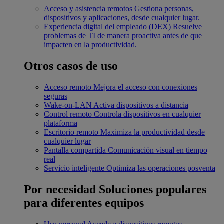
Acceso y asistencia remotos
Gestiona personas,
dispositivos y aplicaciones, desde cualquier lugar.
Experiencia digital del empleado (DEX)
Resuelve
problemas de TI de manera proactiva antes de que
impacten en la productividad.
Otros casos de uso
Acceso remoto
Mejora el acceso con conexiones
seguras
Wake-on-LAN
Activa dispositivos a distancia
Control remoto
Controla dispositivos en cualquier
plataforma
Escritorio remoto
Maximiza la productividad desde
cualquier lugar
Pantalla compartida
Comunicación visual en tiempo
real
Servicio inteligente
Optimiza las operaciones posventa
Por necesidad
Soluciones populares
para diferentes equipos