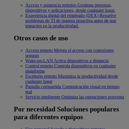
Acceso y asistencia remotos
Gestiona personas,
dispositivos y aplicaciones, desde cualquier lugar.
Experiencia digital del empleado (DEX)
Resuelve
problemas de TI de manera proactiva antes de que
impacten en la productividad.
Otros casos de uso
Acceso remoto
Mejora el acceso con conexiones
seguras
Wake-on-LAN
Activa dispositivos a distancia
Control remoto
Controla dispositivos en cualquier
plataforma
Escritorio remoto
Maximiza la productividad desde
cualquier lugar
Pantalla compartida
Comunicación visual en tiempo
real
Servicio inteligente
Optimiza las operaciones posventa
Por necesidad
Soluciones populares
para diferentes equipos