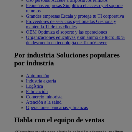
Uso personal
Accede a dispositivos remotos
Pequeñas empresas
Simplifica el acceso y el soporte
remotos
Grandes empresas
Escala y protege tu TI corporativa
Proveedores de servicios gestionados
Gestiona y
mantén la TI de tus clientes
OEM
Optimiza el soporte y las operaciones
Organizaciones educativas y sin ánimo de lucro
30 %
de descuento en tecnología de TeamViewer
Por industria
Soluciones populares
por industria
Automoción
Industria agraria
Logística
Fabricación
Comercio minorista
Atención a la salud
Operaciones bancarias y finanzas
Habla con el equipo de ventas