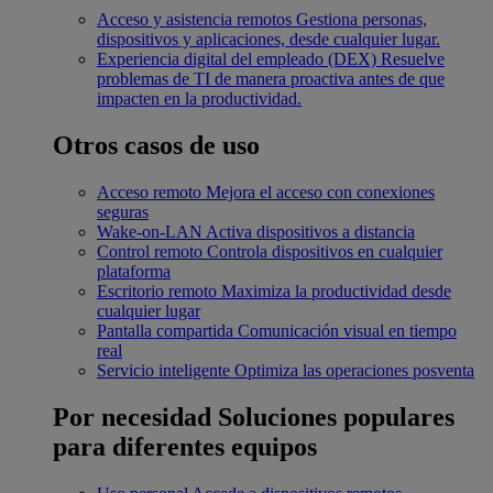
Acceso y asistencia remotos
Gestiona personas,
dispositivos y aplicaciones, desde cualquier lugar.
Experiencia digital del empleado (DEX)
Resuelve
problemas de TI de manera proactiva antes de que
impacten en la productividad.
Otros casos de uso
Acceso remoto
Mejora el acceso con conexiones
seguras
Wake-on-LAN
Activa dispositivos a distancia
Control remoto
Controla dispositivos en cualquier
plataforma
Escritorio remoto
Maximiza la productividad desde
cualquier lugar
Pantalla compartida
Comunicación visual en tiempo
real
Servicio inteligente
Optimiza las operaciones posventa
Por necesidad
Soluciones populares
para diferentes equipos