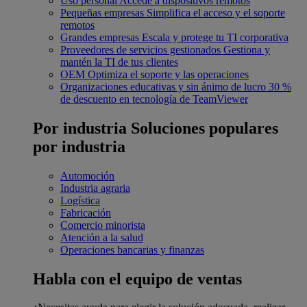
Uso personal
Accede a dispositivos remotos
Pequeñas empresas
Simplifica el acceso y el soporte
remotos
Grandes empresas
Escala y protege tu TI corporativa
Proveedores de servicios gestionados
Gestiona y
mantén la TI de tus clientes
OEM
Optimiza el soporte y las operaciones
Organizaciones educativas y sin ánimo de lucro
30 %
de descuento en tecnología de TeamViewer
Por industria
Soluciones populares
por industria
Automoción
Industria agraria
Logística
Fabricación
Comercio minorista
Atención a la salud
Operaciones bancarias y finanzas
Habla con el equipo de ventas