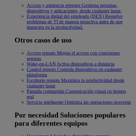
Acceso y asistencia remotos
Gestiona personas,
dispositivos y aplicaciones, desde cualquier lugar.
Experiencia digital del empleado (DEX)
Resuelve
problemas de TI de manera proactiva antes de que
impacten en la productividad.
Otros casos de uso
Acceso remoto
Mejora el acceso con conexiones
seguras
Wake-on-LAN
Activa dispositivos a distancia
Control remoto
Controla dispositivos en cualquier
plataforma
Escritorio remoto
Maximiza la productividad desde
cualquier lugar
Pantalla compartida
Comunicación visual en tiempo
real
Servicio inteligente
Optimiza las operaciones posventa
Por necesidad
Soluciones populares
para diferentes equipos