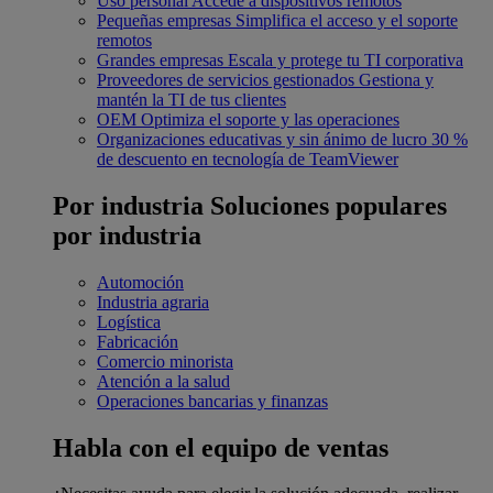
Uso personal
Accede a dispositivos remotos
Pequeñas empresas
Simplifica el acceso y el soporte
remotos
Grandes empresas
Escala y protege tu TI corporativa
Proveedores de servicios gestionados
Gestiona y
mantén la TI de tus clientes
OEM
Optimiza el soporte y las operaciones
Organizaciones educativas y sin ánimo de lucro
30 %
de descuento en tecnología de TeamViewer
Por industria
Soluciones populares
por industria
Automoción
Industria agraria
Logística
Fabricación
Comercio minorista
Atención a la salud
Operaciones bancarias y finanzas
Habla con el equipo de ventas