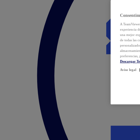
Consentim
A TeamViewer 
experiencia d
una mejor exp
de todas las 
personalizado
almacenamien
preferencias, 
Descargar T
Aviso legal