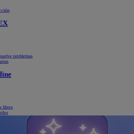
cción
EX
resuelve problemas
arias
line
 libres
giles