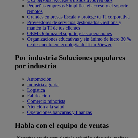
Uso personal
Accede a dispositivos remotos
Pequeñas empresas
Simplifica el acceso y el soporte
remotos
Grandes empresas
Escala y protege tu TI corporativa
Proveedores de servicios gestionados
Gestiona y
mantén la TI de tus clientes
OEM
Optimiza el soporte y las operaciones
Organizaciones educativas y sin ánimo de lucro
30 %
de descuento en tecnología de TeamViewer
Por industria
Soluciones populares
por industria
Automoción
Industria agraria
Logística
Fabricación
Comercio minorista
Atención a la salud
Operaciones bancarias y finanzas
Habla con el equipo de ventas