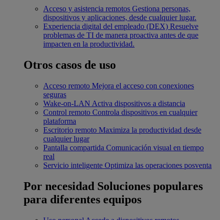
Acceso y asistencia remotos
Gestiona personas,
dispositivos y aplicaciones, desde cualquier lugar.
Experiencia digital del empleado (DEX)
Resuelve
problemas de TI de manera proactiva antes de que
impacten en la productividad.
Otros casos de uso
Acceso remoto
Mejora el acceso con conexiones
seguras
Wake-on-LAN
Activa dispositivos a distancia
Control remoto
Controla dispositivos en cualquier
plataforma
Escritorio remoto
Maximiza la productividad desde
cualquier lugar
Pantalla compartida
Comunicación visual en tiempo
real
Servicio inteligente
Optimiza las operaciones posventa
Por necesidad
Soluciones populares
para diferentes equipos