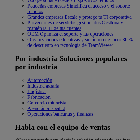
Uso personal
Accede a dispositivos remotos
Pequeñas empresas
Simplifica el acceso y el soporte
remotos
Grandes empresas
Escala y protege tu TI corporativa
Proveedores de servicios gestionados
Gestiona y
mantén la TI de tus clientes
OEM
Optimiza el soporte y las operaciones
Organizaciones educativas y sin ánimo de lucro
30 %
de descuento en tecnología de TeamViewer
Por industria
Soluciones populares
por industria
Automoción
Industria agraria
Logística
Fabricación
Comercio minorista
Atención a la salud
Operaciones bancarias y finanzas
Habla con el equipo de ventas