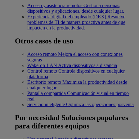
Acceso y asistencia remotos
Gestiona personas,
dispositivos y aplicaciones, desde cualquier lugar.
Experiencia digital del empleado (DEX)
Resuelve
problemas de TI de manera proactiva antes de que
impacten en la productividad.
Otros casos de uso
Acceso remoto
Mejora el acceso con conexiones
seguras
Wake-on-LAN
Activa dispositivos a distancia
Control remoto
Controla dispositivos en cualquier
plataforma
Escritorio remoto
Maximiza la productividad desde
cualquier lugar
Pantalla compartida
Comunicación visual en tiempo
real
Servicio inteligente
Optimiza las operaciones posventa
Por necesidad
Soluciones populares
para diferentes equipos