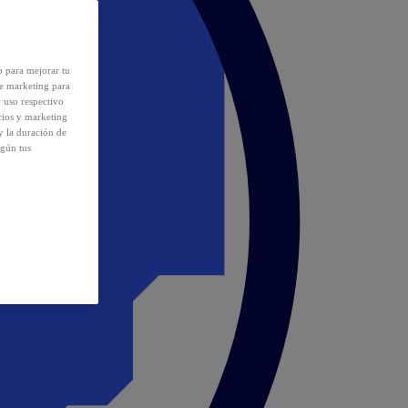
o para mejorar tu
de marketing para
y uso respectivo
cios y marketing
y la duración de
egún tus