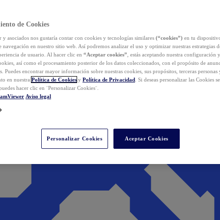
iento de Cookies
y asociados nos gustaría contar con cookies y tecnologías similares
(“cookies”)
en tu dispositiv
e navegación en nuestro sitio web. Así podremos analizar el uso y optimizar nuestras estrategias 
eriencia de usuario. Al hacer clic en
“Aceptar cookies”
, estás aceptando nuestra configuración 
cookies, así como el procesamiento posterior de los datos coleccionados, con el propósito de anun
s. Puedes encontrar mayor información sobre nuestras cookies, sus propósitos, terceras personas 
to en nuestra
Política de Cookies
y
Política de Privacidad
. Si deseas personalizar las Cookies s
puedes hacer clic en ¨Personalizar Cookies¨.
eamViewer
Aviso legal
Personalizar Cookies
Aceptar Cookies