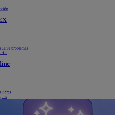
cción
EX
resuelve problemas
arias
line
 libres
giles