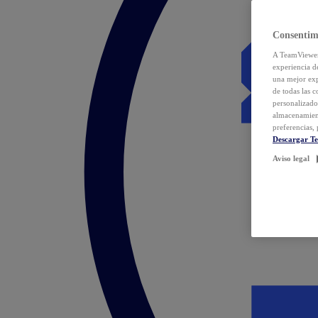
Consentim
A TeamViewer 
experiencia d
una mejor exp
de todas las 
personalizado
almacenamien
preferencias, 
Descargar T
Aviso legal