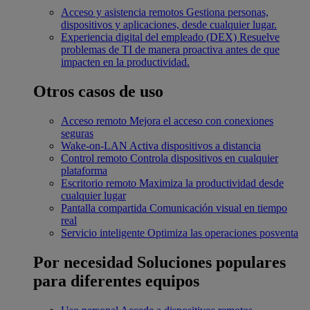
Acceso y asistencia remotos
Gestiona personas,
dispositivos y aplicaciones, desde cualquier lugar.
Experiencia digital del empleado (DEX)
Resuelve
problemas de TI de manera proactiva antes de que
impacten en la productividad.
Otros casos de uso
Acceso remoto
Mejora el acceso con conexiones
seguras
Wake-on-LAN
Activa dispositivos a distancia
Control remoto
Controla dispositivos en cualquier
plataforma
Escritorio remoto
Maximiza la productividad desde
cualquier lugar
Pantalla compartida
Comunicación visual en tiempo
real
Servicio inteligente
Optimiza las operaciones posventa
Por necesidad
Soluciones populares
para diferentes equipos