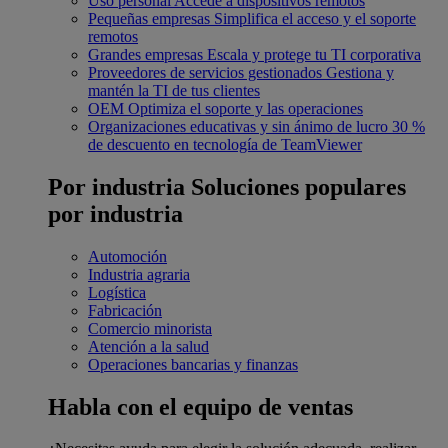
Uso personal
Accede a dispositivos remotos
Pequeñas empresas
Simplifica el acceso y el soporte
remotos
Grandes empresas
Escala y protege tu TI corporativa
Proveedores de servicios gestionados
Gestiona y
mantén la TI de tus clientes
OEM
Optimiza el soporte y las operaciones
Organizaciones educativas y sin ánimo de lucro
30 %
de descuento en tecnología de TeamViewer
Por industria
Soluciones populares
por industria
Automoción
Industria agraria
Logística
Fabricación
Comercio minorista
Atención a la salud
Operaciones bancarias y finanzas
Habla con el equipo de ventas