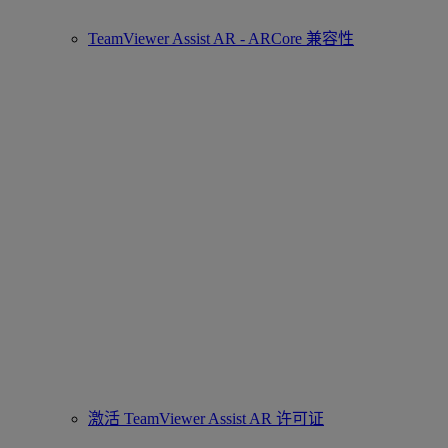
TeamViewer Assist AR - ARCore 兼容性
激活 TeamViewer Assist AR 许可证