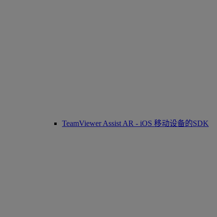
TeamViewer Assist AR - iOS 移动设备的SDK