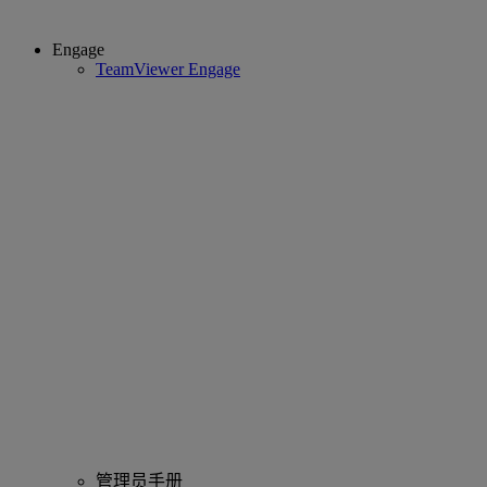
Engage
TeamViewer Engage
管理员手册