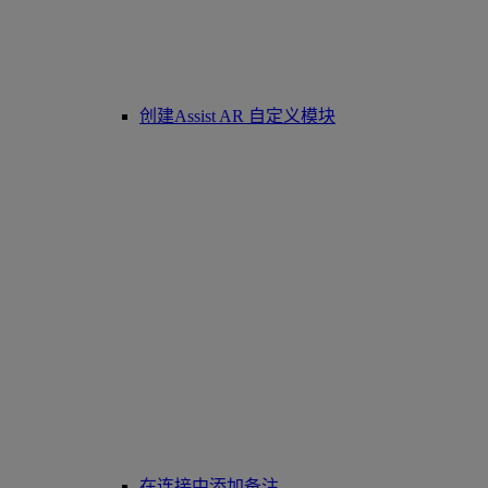
创建Assist AR 自定义模块
在连接中添加备注