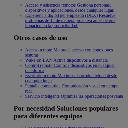
Acceso y asistencia remotos
Gestiona personas,
dispositivos y aplicaciones, desde cualquier lugar.
Experiencia digital del empleado (DEX)
Resuelve
problemas de TI de manera proactiva antes de que
impacten en la productividad.
Otros casos de uso
Acceso remoto
Mejora el acceso con conexiones
seguras
Wake-on-LAN
Activa dispositivos a distancia
Control remoto
Controla dispositivos en cualquier
plataforma
Escritorio remoto
Maximiza la productividad desde
cualquier lugar
Pantalla compartida
Comunicación visual en tiempo
real
Servicio inteligente
Optimiza las operaciones posventa
Por necesidad
Soluciones populares
para diferentes equipos