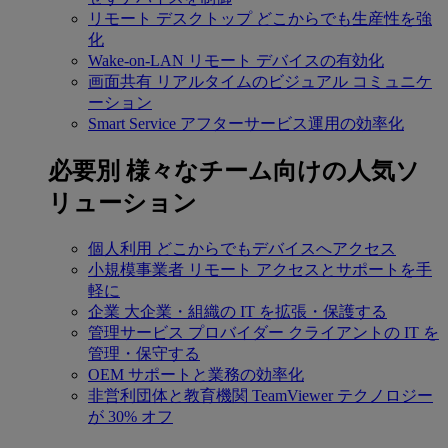
リモート デスクトップ
どこからでも生産性を強
化
Wake-on-LAN
リモート デバイスの有効化
画面共有
リアルタイムのビジュアル コミュニケ
ーション
Smart Service
アフターサービス運用の効率化
必要別
様々なチーム向けの人気ソ
リューション
個人利用
どこからでもデバイスへアクセス
小規模事業者
リモート アクセスとサポートを手
軽に
企業
大企業・組織の IT を拡張・保護する
管理サービス プロバイダー
クライアントの IT を
管理・保守する
OEM
サポートと業務の効率化
非営利団体と教育機関
TeamViewer テクノロジー
が 30% オフ