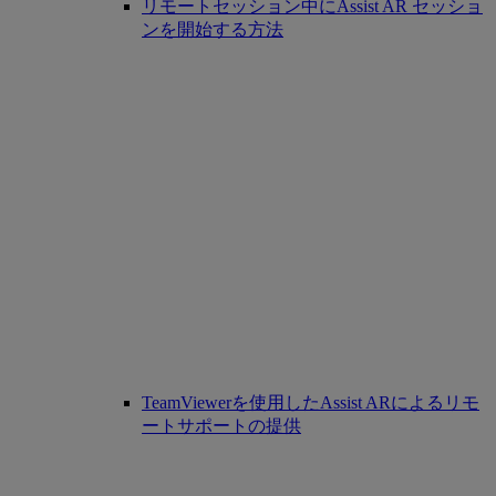
リモートセッション中にAssist AR セッショ
ンを開始する方法
TeamViewerを使用したAssist ARによるリモ
ートサポートの提供