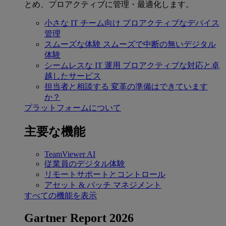
とめ、プロアクティブに管理・最適化します。
小さな IT チーム向け
プロアクティブなデバイス
管理
スムーズな体験
スムーズで中断の無いデジタル
体験
シームレスな IT 運用
プロアクティブな対応と卓
越したサービス
担当者と相談する
変革の準備はできています
か？
プラットフォームについて
主要な機能
TeamViewer AI
従業員のデジタル体験
リモートサポートとコントロール
アセット & パッチ マネジメント
すべての機能を表示
Gartner Report 2026