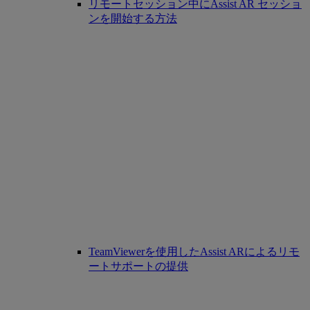
リモートセッション中にAssist AR セッショ
ンを開始する方法
TeamViewerを使用したAssist ARによるリモ
ートサポートの提供