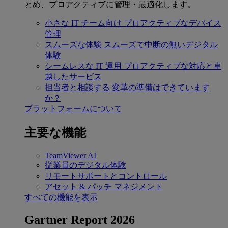
とめ、プロアクティブに管理・最適化します。
小さな IT チーム向け
プロアクティブなデバイス
管理
スムーズな体験
スムーズで中断の無いデジタル
体験
シームレスな IT 運用
プロアクティブな対応と卓
越したサービス
担当者と相談する
変革の準備はできています
か？
プラットフォームについて
主要な機能
TeamViewer AI
従業員のデジタル体験
リモートサポートとコントロール
アセット & パッチ マネジメント
すべての機能を表示
Gartner Report 2026