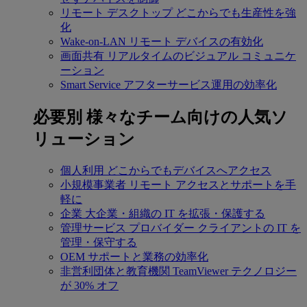
リモート デスクトップ
どこからでも生産性を強
化
Wake-on-LAN
リモート デバイスの有効化
画面共有
リアルタイムのビジュアル コミュニケ
ーション
Smart Service
アフターサービス運用の効率化
必要別
様々なチーム向けの人気ソ
リューション
個人利用
どこからでもデバイスへアクセス
小規模事業者
リモート アクセスとサポートを手
軽に
企業
大企業・組織の IT を拡張・保護する
管理サービス プロバイダー
クライアントの IT を
管理・保守する
OEM
サポートと業務の効率化
非営利団体と教育機関
TeamViewer テクノロジー
が 30% オフ