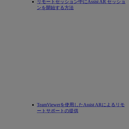
リモートセッション中にAssist AR セッショ
ンを開始する方法
TeamViewerを使用したAssist ARによるリモ
ートサポートの提供