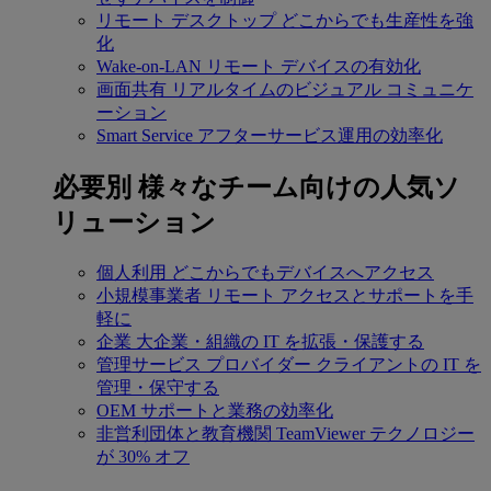
リモート デスクトップ
どこからでも生産性を強
化
Wake-on-LAN
リモート デバイスの有効化
画面共有
リアルタイムのビジュアル コミュニケ
ーション
Smart Service
アフターサービス運用の効率化
必要別
様々なチーム向けの人気ソ
リューション
個人利用
どこからでもデバイスへアクセス
小規模事業者
リモート アクセスとサポートを手
軽に
企業
大企業・組織の IT を拡張・保護する
管理サービス プロバイダー
クライアントの IT を
管理・保守する
OEM
サポートと業務の効率化
非営利団体と教育機関
TeamViewer テクノロジー
が 30% オフ