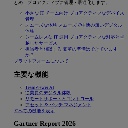
とめ、プロアクティブに管理・最適化します。
小さな IT チーム向け
プロアクティブなデバイス
管理
スムーズな体験
スムーズで中断の無いデジタル
体験
シームレスな IT 運用
プロアクティブな対応と卓
越したサービス
担当者と相談する
変革の準備はできています
か？
プラットフォームについて
主要な機能
TeamViewer AI
従業員のデジタル体験
リモートサポートとコントロール
アセット & パッチ マネジメント
すべての機能を表示
Gartner Report 2026