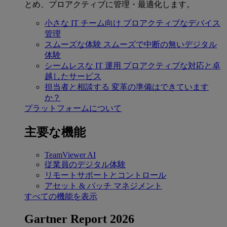
とめ、プロアクティブに管理・最適化します。
小さな IT チーム向け
プロアクティブなデバイス
管理
スムーズな体験
スムーズで中断の無いデジタル
体験
シームレスな IT 運用
プロアクティブな対応と卓
越したサービス
担当者と相談する
変革の準備はできています
か？
プラットフォームについて
主要な機能
TeamViewer AI
従業員のデジタル体験
リモートサポートとコントロール
アセット & パッチ マネジメント
すべての機能を表示
Gartner Report 2026