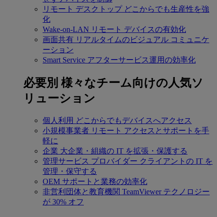
リモート デスクトップ
どこからでも生産性を強
化
Wake-on-LAN
リモート デバイスの有効化
画面共有
リアルタイムのビジュアル コミュニケ
ーション
Smart Service
アフターサービス運用の効率化
必要別
様々なチーム向けの人気ソ
リューション
個人利用
どこからでもデバイスへアクセス
小規模事業者
リモート アクセスとサポートを手
軽に
企業
大企業・組織の IT を拡張・保護する
管理サービス プロバイダー
クライアントの IT を
管理・保守する
OEM
サポートと業務の効率化
非営利団体と教育機関
TeamViewer テクノロジー
が 30% オフ