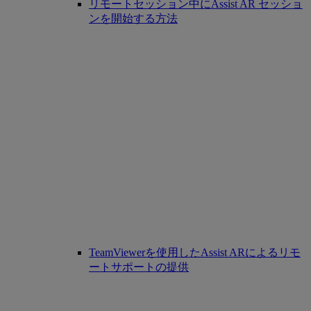
リモートセッション中にAssist AR セッショ
ンを開始する方法
TeamViewerを使用したAssist ARによるリモ
ートサポートの提供