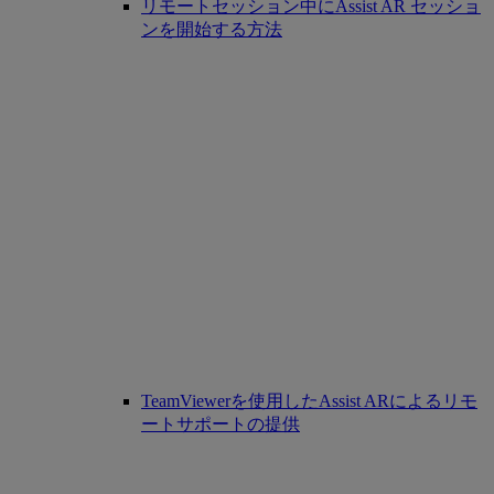
リモートセッション中にAssist AR セッショ
ンを開始する方法
TeamViewerを使用したAssist ARによるリモ
ートサポートの提供