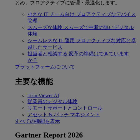
とめ、プロアクティブに管理・最適化します。
小さな IT チーム向け
プロアクティブなデバイス
管理
スムーズな体験
スムーズで中断の無いデジタル
体験
シームレスな IT 運用
プロアクティブな対応と卓
越したサービス
担当者と相談する
変革の準備はできています
か？
プラットフォームについて
主要な機能
TeamViewer AI
従業員のデジタル体験
リモートサポートとコントロール
アセット & パッチ マネジメント
すべての機能を表示
Gartner Report 2026