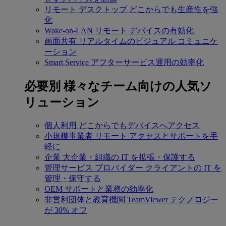
リモート デスクトップ
どこからでも生産性を強
化
Wake-on-LAN
リモート デバイスの有効化
画面共有
リアルタイムのビジュアル コミュニケ
ーション
Smart Service
アフターサービス運用の効率化
必要別
様々なチーム向けの人気ソ
リューション
個人利用
どこからでもデバイスへアクセス
小規模事業者
リモート アクセスとサポートを手
軽に
企業
大企業・組織の IT を拡張・保護する
管理サービス プロバイダー
クライアントの IT を
管理・保守する
OEM
サポートと業務の効率化
非営利団体と教育機関
TeamViewer テクノロジー
が 30% オフ