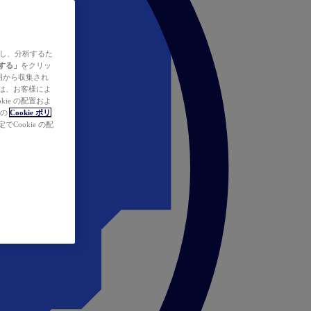
ズし、分析するた
する」
をクリッ
の使用から収集され
タは、お客様によ
ie の配置およ
社の
Cookie ポリ
Cookie の配