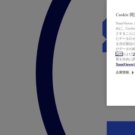
Cookie
TeamVi
めに、Coo
クすることによ
たデータのそ
る当社製品の
びデータの処
シー
および
置を自由に
TeamVie
企業情報