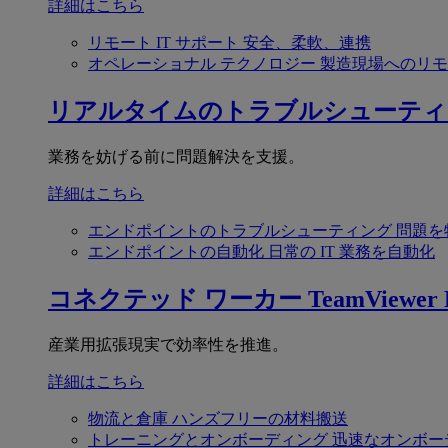
詳細はこちら
リモート IT サポート
安全、柔軟、連携
オペレーショナル テクノロジー
製造現場へのリモ
リアルタイムのトラブルシューティ
業務を妨げる前に問題解決を支援。
詳細はこちら
エンドポイントのトラブルシューティング
問題を
エンドポイントの自動化
日常の IT 業務を自動化
コネクテッド ワーカー
TeamViewer F
産業用拡張現実で効率性を推進。
詳細はこちら
物流と倉庫
ハンズフリーの材料搬送
トレーニングとオンボーディング
迅速なオンボー