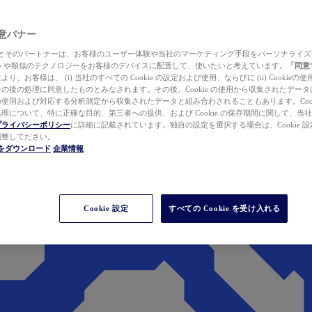
 同意バナー
ewer とそのパートナーは、お客様のユーザー体験や当社のマーケティング手段をパーソナライ
kie や類似のテクノロジーをお客様のデバイスに配置して、使いたいと考えています。
「同意
り、お客様は、 (i) 当社のすべての Cookie の設定および使用、ならびに (ii) Cookie
の後の処理に同意したものとみなされます。その後、Cookie の使用から収集されたデー
使用および対応する分析測定から収集されたデータと組み合わされることもあります。Cook
理について、特に正確な目的、第三者への提供、および Cookie の保存期間に関して、当
プライバシーポリシー
に詳細に記載されています。独自の設定を選択する場合は、Cookie 設定で
調整してださい。
werをダウンロード
企業情報
Cookie 設定
すべての Cookie を受け入れる