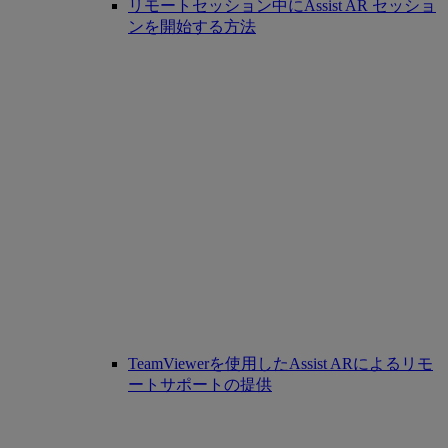
リモートセッション中にAssist AR セッショ
ンを開始する方法
TeamViewerを使用したAssist ARによるリモ
ートサポートの提供