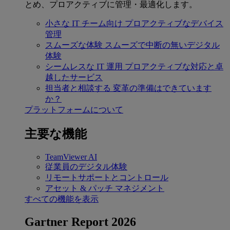
とめ、プロアクティブに管理・最適化します。
小さな IT チーム向け
プロアクティブなデバイス
管理
スムーズな体験
スムーズで中断の無いデジタル
体験
シームレスな IT 運用
プロアクティブな対応と卓
越したサービス
担当者と相談する
変革の準備はできています
か？
プラットフォームについて
主要な機能
TeamViewer AI
従業員のデジタル体験
リモートサポートとコントロール
アセット & パッチ マネジメント
すべての機能を表示
Gartner Report 2026