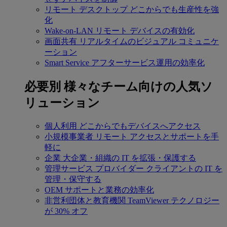
リモート デスクトップ
どこからでも生産性を強
化
Wake-on-LAN
リモート デバイスの有効化
画面共有
リアルタイムのビジュアル コミュニケ
ーション
Smart Service
アフターサービス運用の効率化
必要別
様々なチーム向けの人気ソ
リューション
個人利用
どこからでもデバイスへアクセス
小規模事業者
リモート アクセスとサポートを手
軽に
企業
大企業・組織の IT を拡張・保護する
管理サービス プロバイダー
クライアントの IT を
管理・保守する
OEM
サポートと業務の効率化
非営利団体と教育機関
TeamViewer テクノロジー
が 30% オフ