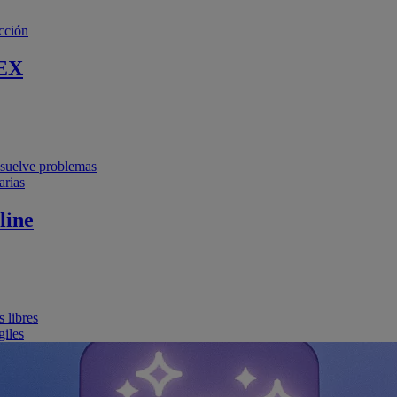
cción
EX
resuelve problemas
arias
line
 libres
giles