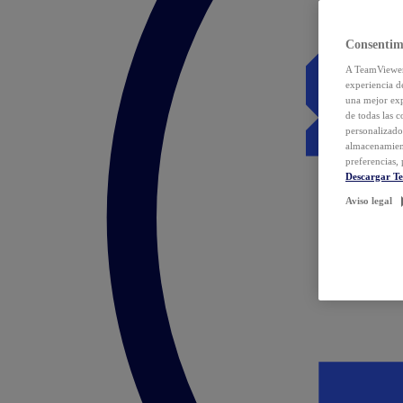
Consentim
A TeamViewer 
experiencia d
una mejor exp
de todas las 
personalizado
almacenamien
preferencias, 
Descargar T
Aviso legal