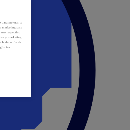
o para mejorar tu
de marketing para
y uso respectivo
cios y marketing
y la duración de
egún tus