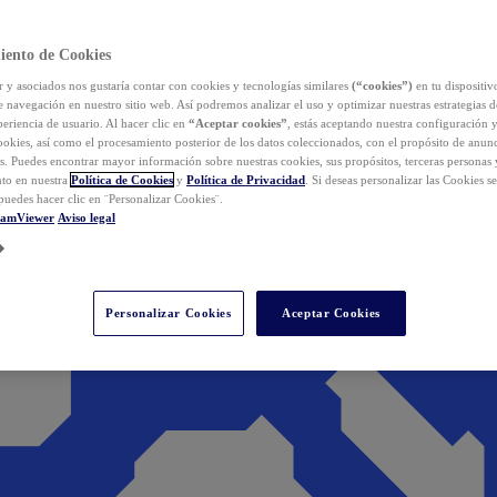
iento de Cookies
y asociados nos gustaría contar con cookies y tecnologías similares
(“cookies”)
en tu dispositiv
e navegación en nuestro sitio web. Así podremos analizar el uso y optimizar nuestras estrategias 
eriencia de usuario. Al hacer clic en
“Aceptar cookies”
, estás aceptando nuestra configuración 
cookies, así como el procesamiento posterior de los datos coleccionados, con el propósito de anun
s. Puedes encontrar mayor información sobre nuestras cookies, sus propósitos, terceras personas 
to en nuestra
Política de Cookies
y
Política de Privacidad
. Si deseas personalizar las Cookies s
puedes hacer clic en ¨Personalizar Cookies¨.
eamViewer
Aviso legal
Personalizar Cookies
Aceptar Cookies