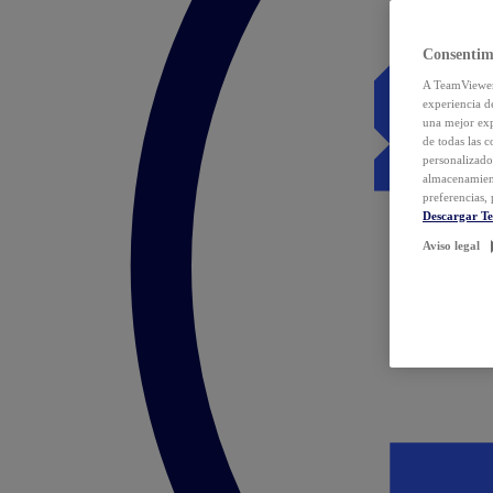
Consentim
A TeamViewer 
experiencia d
una mejor exp
de todas las 
personalizado
almacenamien
preferencias, 
Descargar T
Aviso legal