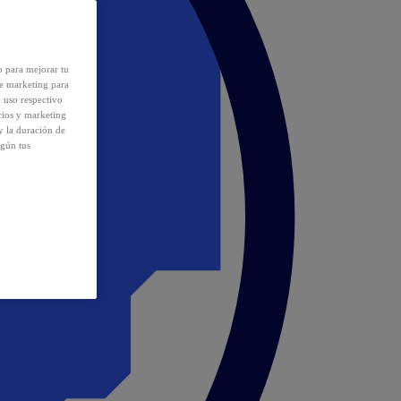
o para mejorar tu
de marketing para
y uso respectivo
cios y marketing
y la duración de
egún tus