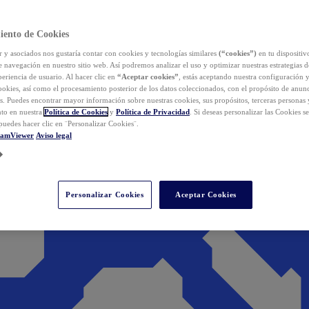
iento de Cookies
y asociados nos gustaría contar con cookies y tecnologías similares
(“cookies”)
en tu dispositiv
e navegación en nuestro sitio web. Así podremos analizar el uso y optimizar nuestras estrategias 
eriencia de usuario. Al hacer clic en
“Aceptar cookies”
, estás aceptando nuestra configuración 
cookies, así como el procesamiento posterior de los datos coleccionados, con el propósito de anun
s. Puedes encontrar mayor información sobre nuestras cookies, sus propósitos, terceras personas 
to en nuestra
Política de Cookies
y
Política de Privacidad
. Si deseas personalizar las Cookies s
puedes hacer clic en ¨Personalizar Cookies¨.
eamViewer
Aviso legal
Personalizar Cookies
Aceptar Cookies