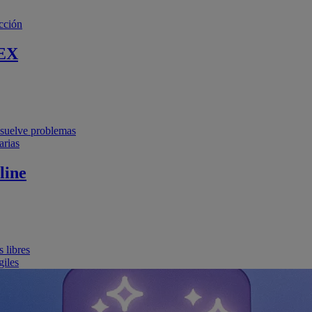
cción
EX
resuelve problemas
arias
line
 libres
giles