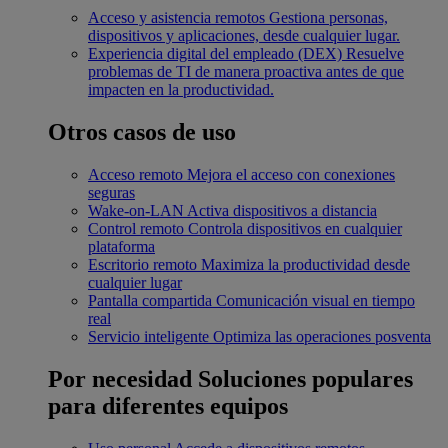
Acceso y asistencia remotos
Gestiona personas,
dispositivos y aplicaciones, desde cualquier lugar.
Experiencia digital del empleado (DEX)
Resuelve
problemas de TI de manera proactiva antes de que
impacten en la productividad.
Otros casos de uso
Acceso remoto
Mejora el acceso con conexiones
seguras
Wake-on-LAN
Activa dispositivos a distancia
Control remoto
Controla dispositivos en cualquier
plataforma
Escritorio remoto
Maximiza la productividad desde
cualquier lugar
Pantalla compartida
Comunicación visual en tiempo
real
Servicio inteligente
Optimiza las operaciones posventa
Por necesidad
Soluciones populares
para diferentes equipos