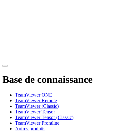
Base de connaissance
TeamViewer ONE
TeamViewer Remote
TeamViewer (Classic)
TeamViewer Tensor
TeamViewer Tensor (Classic)
TeamViewer Frontline
Autres produits