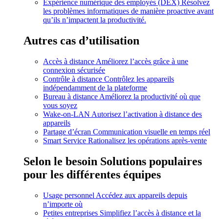
Expérience numérique des employés (DEX)
Résolvez
les problèmes informatiques de manière proactive avant
qu’ils n’impactent la productivité.
Autres cas d’utilisation
Accès à distance
Améliorez l’accès grâce à une
connexion sécurisée
Contrôle à distance
Contrôlez les appareils
indépendamment de la plateforme
Bureau à distance
Améliorez la productivité où que
vous soyez
Wake-on-LAN
Autorisez l’activation à distance des
appareils
Partage d’écran
Communication visuelle en temps réel
Smart Service
Rationalisez les opérations après-vente
Selon le besoin
Solutions populaires
pour les différentes équipes
Usage personnel
Accédez aux appareils depuis
n’importe où
Petites entreprises
Simplifiez l’accès à distance et la