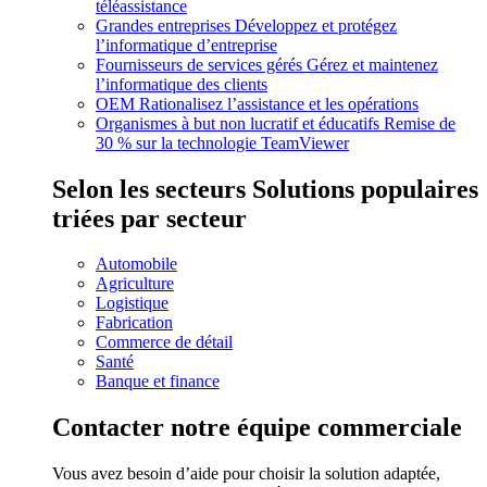
téléassistance
Grandes entreprises
Développez et protégez
l’informatique d’entreprise
Fournisseurs de services gérés
Gérez et maintenez
l’informatique des clients
OEM
Rationalisez l’assistance et les opérations
Organismes à but non lucratif et éducatifs
Remise de
30 % sur la technologie TeamViewer
Selon les secteurs
Solutions populaires
triées par secteur
Automobile
Agriculture
Logistique
Fabrication
Commerce de détail
Santé
Banque et finance
Contacter notre équipe commerciale
Vous avez besoin d’aide pour choisir la solution adaptée,