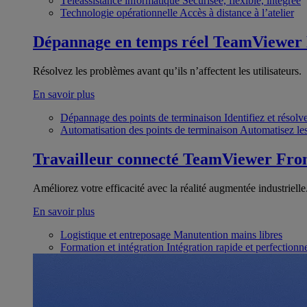
Téléassistance informatique
Sécurisée, flexible, intégrée
Technologie opérationnelle
Accès à distance à l’atelier
Dépannage en temps réel
TeamViewer
Résolvez les problèmes avant qu’ils n’affectent les utilisateurs.
En savoir plus
Dépannage des points de terminaison
Identifiez et résol
Automatisation des points de terminaison
Automatisez les
Travailleur connecté
TeamViewer Fron
Améliorez votre efficacité avec la réalité augmentée industrielle
En savoir plus
Logistique et entreposage
Manutention mains libres
Formation et intégration
Intégration rapide et perfection