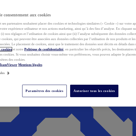
de consentement aux cookies
ses partenaires souhaitent placer des cookies et technologies similaires (« Cookie ») sur votre ap
votre expérience utilisateur et nos actions marketing, ainsi qu’à des fins d’analyse. En cliquant s
(i) nos réglages et l’utilisation de cookies ainsi que (ii) l’analyse subséquente des données collect
de cookies, qui peuvent être associées aux données collectées par l’utilisation de nos produits et le
sociées. Le placement de cookies, ainsi que le traitement des données sont décrits en détails dans
 cookies
et notre
Politique de confidentialité
, en particulier les objectifs précis, les destinataires t
es cookies. Si vous souhaitez choisir vous-même vos préférences, vous pouvez adapter le placem
mètres des cookies.
 TeamViewer
Mentions légales
ales
Paramètres des cookies
Autoriser tous les cookies