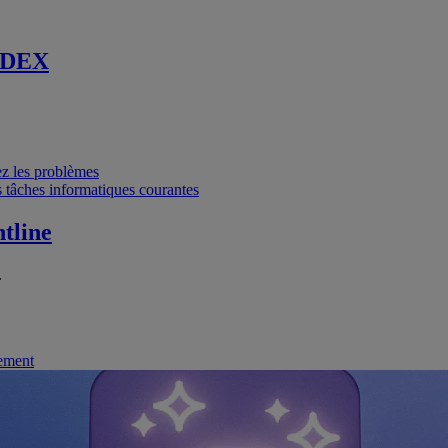
 DEX
vez les problèmes
 tâches informatiques courantes
tline
.
nement