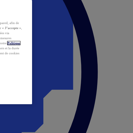
pareil, afin de
ur
« J’accepte »
,
ées via
s mesures
 notre
Politique
iers et la durée
ent de cookies