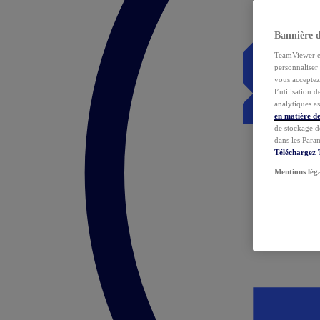
Bannière 
TeamViewer et 
personnaliser 
vous acceptez 
l’utilisation 
analytiques as
en matière de
de stockage d
dans les Para
Téléchargez
Mentions lég