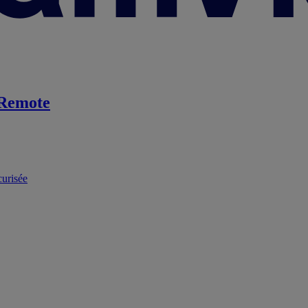
Remote
curisée