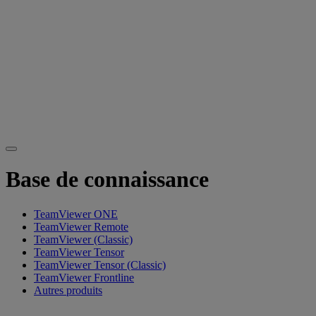
Base de connaissance
TeamViewer ONE
TeamViewer Remote
TeamViewer (Classic)
TeamViewer Tensor
TeamViewer Tensor (Classic)
TeamViewer Frontline
Autres produits