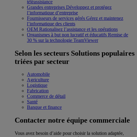
téléassistance
Grandes entreprises
Développez et protégez
l’informatique d’entreprise
Fournisseurs de services gérés
Gérez et maintenez
l’informatique des clients
OEM
Rationalisez l’assistance et les opérations
Organismes à but non lucratif et éducatifs
Remise de
30 % sur la technologie TeamViewer
Selon les secteurs
Solutions populaires
triées par secteur
Automobile
Agriculture
Logistique
Fabrication
Commerce de détail
Santé
Banque et finance
Contacter notre équipe commerciale
Vous avez besoin d’aide pour choisir la solution adaptée,