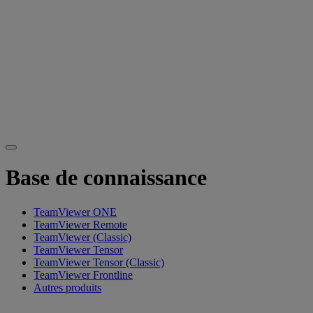
Base de connaissance
TeamViewer ONE
TeamViewer Remote
TeamViewer (Classic)
TeamViewer Tensor
TeamViewer Tensor (Classic)
TeamViewer Frontline
Autres produits