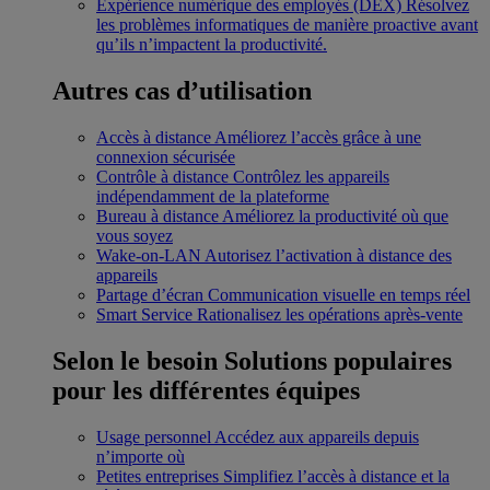
Expérience numérique des employés (DEX)
Résolvez
les problèmes informatiques de manière proactive avant
qu’ils n’impactent la productivité.
Autres cas d’utilisation
Accès à distance
Améliorez l’accès grâce à une
connexion sécurisée
Contrôle à distance
Contrôlez les appareils
indépendamment de la plateforme
Bureau à distance
Améliorez la productivité où que
vous soyez
Wake-on-LAN
Autorisez l’activation à distance des
appareils
Partage d’écran
Communication visuelle en temps réel
Smart Service
Rationalisez les opérations après-vente
Selon le besoin
Solutions populaires
pour les différentes équipes
Usage personnel
Accédez aux appareils depuis
n’importe où
Petites entreprises
Simplifiez l’accès à distance et la