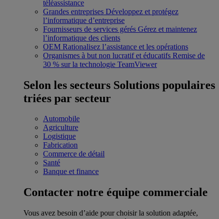
téléassistance
Grandes entreprises
Développez et protégez
l’informatique d’entreprise
Fournisseurs de services gérés
Gérez et maintenez
l’informatique des clients
OEM
Rationalisez l’assistance et les opérations
Organismes à but non lucratif et éducatifs
Remise de
30 % sur la technologie TeamViewer
Selon les secteurs
Solutions populaires
triées par secteur
Automobile
Agriculture
Logistique
Fabrication
Commerce de détail
Santé
Banque et finance
Contacter notre équipe commerciale
Vous avez besoin d’aide pour choisir la solution adaptée,