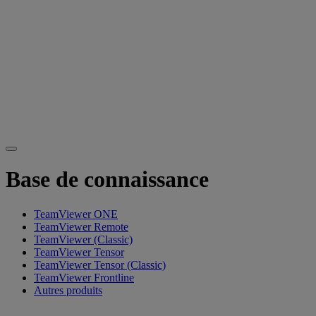
Base de connaissance
TeamViewer ONE
TeamViewer Remote
TeamViewer (Classic)
TeamViewer Tensor
TeamViewer Tensor (Classic)
TeamViewer Frontline
Autres produits