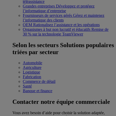
téléassistance
Grandes entreprises
Développez et protégez
l’informatique d’entreprise
Fournisseurs de services gérés
Gérez et maintenez
l’informatique des clients
OEM
Rationalisez l’assistance et les opérations
Organismes à but non lucratif et éducatifs
Remise de
30 % sur la technologie TeamViewer
Selon les secteurs
Solutions populaires
triées par secteur
Automobile
Agriculture
Logistique
Fabrication
Commerce de détail
Santé
Banque et finance
Contacter notre équipe commerciale
Vous avez besoin d’aide pour choisir la solution adaptée,