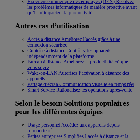
Expérience numérique des employés (DEX)
Résolvez
les problèmes informatiques de manière proactive avant
qu’ils n’impactent la productivité.
Autres cas d’utilisation
Accès à distance
Améliorez l’accès grâce à une
connexion sécurisée
Contrôle à distance
Contrôlez les appareils
indépendamment de la plateforme
Bureau à distance
Améliorez la productivité où que
vous soyez
Wake-on-LAN
Autorisez l’activation à distance des
appareils
Partage d’écran
Communication visuelle en temps réel
Smart Service
Rationalisez les opérations après-vente
Selon le besoin
Solutions populaires
pour les différentes équipes
Usage personnel
Accédez aux appareils depuis
n’importe où
Petites entreprises
Simplifiez l’accès à distance et la