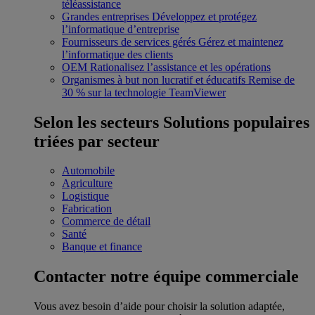
téléassistance
Grandes entreprises
Développez et protégez
l’informatique d’entreprise
Fournisseurs de services gérés
Gérez et maintenez
l’informatique des clients
OEM
Rationalisez l’assistance et les opérations
Organismes à but non lucratif et éducatifs
Remise de
30 % sur la technologie TeamViewer
Selon les secteurs
Solutions populaires
triées par secteur
Automobile
Agriculture
Logistique
Fabrication
Commerce de détail
Santé
Banque et finance
Contacter notre équipe commerciale
Vous avez besoin d’aide pour choisir la solution adaptée,