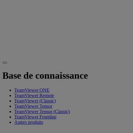
Base de connaissance
TeamViewer ONE
TeamViewer Remote
TeamViewer (Classic)
TeamViewer Tensor
TeamViewer Tensor (Classic)
TeamViewer Frontline
Autres produits