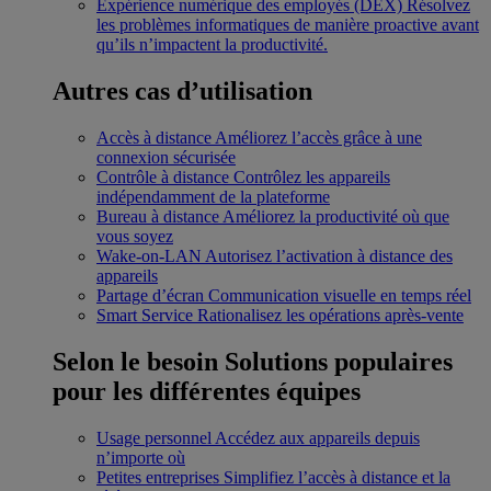
Expérience numérique des employés (DEX)
Résolvez
les problèmes informatiques de manière proactive avant
qu’ils n’impactent la productivité.
Autres cas d’utilisation
Accès à distance
Améliorez l’accès grâce à une
connexion sécurisée
Contrôle à distance
Contrôlez les appareils
indépendamment de la plateforme
Bureau à distance
Améliorez la productivité où que
vous soyez
Wake-on-LAN
Autorisez l’activation à distance des
appareils
Partage d’écran
Communication visuelle en temps réel
Smart Service
Rationalisez les opérations après-vente
Selon le besoin
Solutions populaires
pour les différentes équipes
Usage personnel
Accédez aux appareils depuis
n’importe où
Petites entreprises
Simplifiez l’accès à distance et la