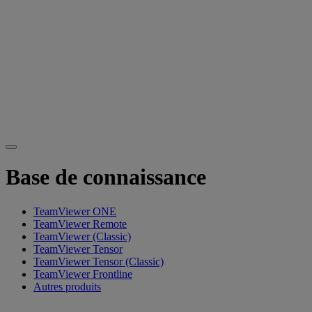
Base de connaissance
TeamViewer ONE
TeamViewer Remote
TeamViewer (Classic)
TeamViewer Tensor
TeamViewer Tensor (Classic)
TeamViewer Frontline
Autres produits