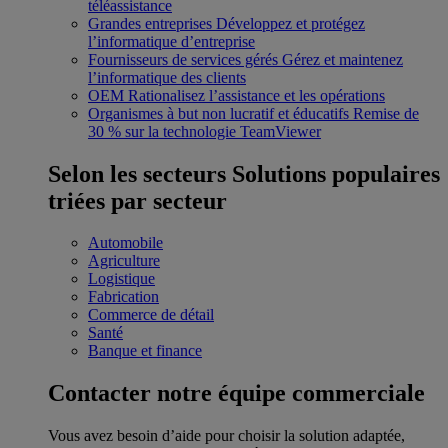
téléassistance
Grandes entreprises
Développez et protégez
l’informatique d’entreprise
Fournisseurs de services gérés
Gérez et maintenez
l’informatique des clients
OEM
Rationalisez l’assistance et les opérations
Organismes à but non lucratif et éducatifs
Remise de
30 % sur la technologie TeamViewer
Selon les secteurs
Solutions populaires
triées par secteur
Automobile
Agriculture
Logistique
Fabrication
Commerce de détail
Santé
Banque et finance
Contacter notre équipe commerciale
Vous avez besoin d’aide pour choisir la solution adaptée,