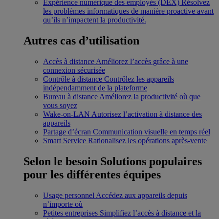
Expérience numérique des employés (DEX)
Résolvez
les problèmes informatiques de manière proactive avant
qu’ils n’impactent la productivité.
Autres cas d’utilisation
Accès à distance
Améliorez l’accès grâce à une
connexion sécurisée
Contrôle à distance
Contrôlez les appareils
indépendamment de la plateforme
Bureau à distance
Améliorez la productivité où que
vous soyez
Wake-on-LAN
Autorisez l’activation à distance des
appareils
Partage d’écran
Communication visuelle en temps réel
Smart Service
Rationalisez les opérations après-vente
Selon le besoin
Solutions populaires
pour les différentes équipes
Usage personnel
Accédez aux appareils depuis
n’importe où
Petites entreprises
Simplifiez l’accès à distance et la